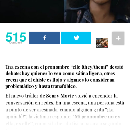
Violencia contra mujeres trans: una deuda pendiente
y la after party de los Oscar organizada por
Elton John
.
Pero esta vez, el gesto de ir de la mano fue suficiente
para que las redes explotaran.
515
Compartir
Una escena con el pronombre “elle (they/them)” desató
debate: hay quienes lo ven como sátira ligera, otres
creen que el chiste es flojo y algunes lo consideran
problemático y hasta transfóbico.
La boda del influencer Un Tal Fredo se convirtió en uno
de los eventos más virales del momento, luego de que el
El nuevo tráiler de
Scary Movie
volvió a encender la
cantante Carlos Rivera apareciera como sorpresa y
conversación en redes. En una escena, una persona está
ofreciera un concierto privado.
a punto de ser asesinada; cuando alguien grita “¡La
apuñaló!”, la víctima responde: “
Mi pronombre no es
ella, es elle
”, como si la herida física pasara a segundo