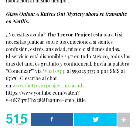
habitación al mismo tiempo…
Glass Onion: A Knives Out Mystery ahora se transmite
en Netflix.
¿Necesitas ayuda?
The Trevor Project
está para ti si
necesitas platicar sobre tus emociones, si sientes
confusión, estrés, ansiedad, miedo o si tienes dudas.
El servicio está disponible 24/7 en todo México, todos los
días del año, es gratuito y confidencial. Envía la palabra
“Comenzar” vía
WhatsApp
al 559225 3337 o por SMS al
67676. O escribe al chat
en
www.thetrevorproject.mx/ayuda
https://www.youtube.com/watch?
v=uKZq7rHhxc8&feature=emb_title
515
Compartir