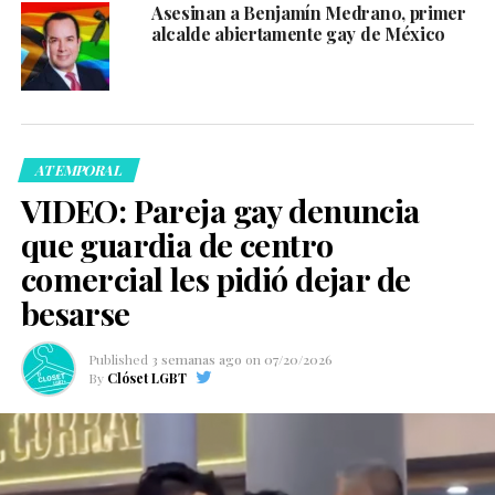
Asesinan a Benjamín Medrano, primer
alcalde abiertamente gay de México
ATEMPORAL
VIDEO: Pareja gay denuncia
que guardia de centro
comercial les pidió dejar de
besarse
Published
3 semanas ago
on
07/20/2026
By
Clóset LGBT