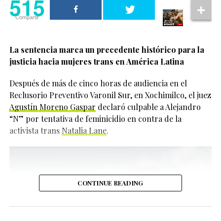
515
2024 para recaudar fondos destinados a grupos
Compartir
LGBTQIA+ alrededor del mundo.
La actriz reveló que Jonathan Bailey la invitó a
La sentencia marca un precedente histórico para la
participar desde el inicio del proyecto y aceptó porque
justicia hacia mujeres trans en América Latina
entendió que el actor realmente quería generar un
impacto positivo.
Después de más de cinco horas de audiencia en el
515
Reclusorio Preventivo Varonil Sur, en Xochimilco, el juez
“He podido vivir siendo
Agustín Moreno Gaspar
declaró culpable a Alejandro
Compartir
yo misma durante
“N” por tentativa de feminicidio en contra de la
activista trans
Natalia Lane
.
mucho tiempo y me
siento cómoda en mi
piel. Quiero que otras
personas también
CONTINUE READING
puedan sentir esa
comodidad”, expresó.