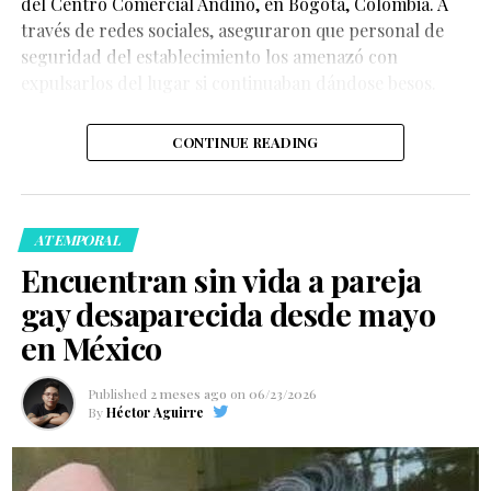
del Centro Comercial Andino, en Bogotá, Colombia. A
través de redes sociales, aseguraron que personal de
seguridad del establecimiento los amenazó con
expulsarlos del lugar si continuaban dándose besos.
CONTINUE READING
ATEMPORAL
Encuentran sin vida a pareja
gay desaparecida desde mayo
en México
Published
2 meses ago
on
06/23/2026
By
Héctor Aguirre