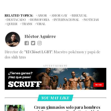
RELATED TOPICS:
AMOR
AMOR GAY
BISEXUAL
DESTACADO
HOMOFOBIA
INTERNACIONAL
NOTICIAS
QUEER
TRANS
VIRAL
Héctor Aguirre
Director de
"El Clóset LGBT
". Maestro pokémon y papá de
dos shih tzus
ADVERTISEMENT
YOU MAY LIKE
Crean gimnasios solo para hombres