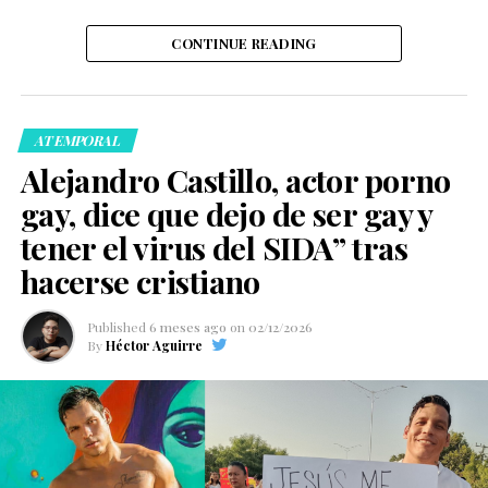
para abrir un debate amplio en X, TikTok e Instagram.
CONTINUE READING
ATEMPORAL
Alejandro Castillo, actor porno
Les recuerdo que
gay, dice que dejo de ser gay y
Marlon Wayans,
tener el virus del SIDA” tras
productor de scary
hacerse cristiano
movie, es un aliado de la
Published
6 meses ago
on
02/12/2026
comunidad y AMA a su
By
Héctor Aguirre
hijo trans, este spoof
está hecho desde el
amor y la comunidad se
cagó de risa, no