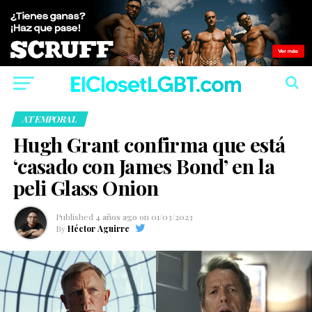
ATEMPORAL
Hugh Grant confirma que está
‘casado con James Bond’ en la
peli Glass Onion
Published
4 años ago
on
01/03/2023
By
Héctor Aguirre