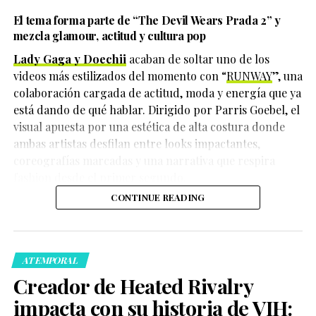
El tema forma parte de
“The Devil Wears Prada 2”
y
mezcla glamour, actitud y cultura pop
Lady Gaga y Doechii
acaban de soltar uno de los
videos más estilizados del momento con “
RUNWAY
”, una
colaboración cargada de actitud, moda y energía que ya
está dando de qué hablar. Dirigido por Parris Goebel, el
visual apuesta por una estética de alta costura donde
ambas artistas desfilan entre looks impactantes,
coreografías marcadas y una narrativa que respira
fashion desde el primer segundo.
Hasta el momento, las autoridades continúan
CONTINUE READING
investigando cómo ocurrieron los hechos y quiénes
Durante una entrevista con
Vanity Fair
, la actriz y
serían las personas responsables. Tampoco se han dado
cantante reflexionó sobre su experiencia grabando la
a conocer oficialmente los detalles sobre el móvil del
adaptación musical y la secuela de
Wicked
, donde
crimen.
interpreta a Elphaba, mientras Bailey da vida a Fiyero.
ATEMPORAL
Creador de Heated Rivalry
La noticia ha generado consternación tanto en México
como en Estados Unidos, especialmente entre
impacta con su historia de VIH:
integrantes de la comunidad LGBT+, quienes han