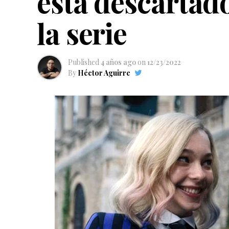
está descartad
la serie
Published
4 años ago
on
12/23/2022
By
Héctor Aguirre