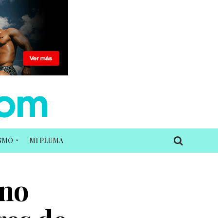
ISMO
MI PLUMA
 no