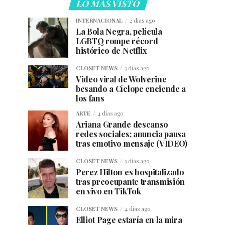
LO MÁS VISTO
INTERNACIONAL
2 días ago
La Bola Negra, película
LGBTQ rompe récord
histórico de Netflix
CLOSET NEWS
3 días ago
Video viral de Wolverine
besando a Cíclope enciende a
los fans
ARTE
4 días ago
Ariana Grande descanso
redes sociales: anuncia pausa
tras emotivo mensaje (VIDEO)
CLOSET NEWS
3 días ago
Perez Hilton es hospitalizado
tras preocupante transmisión
en vivo en TikTok
CLOSET NEWS
4 días ago
Elliot Page estaría en la mira