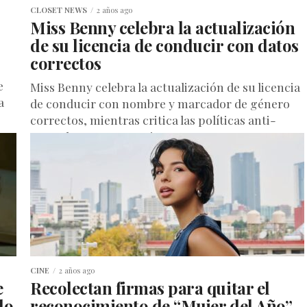
CLOSET NEWS
2 años ago
Miss Benny celebra la actualización
de su licencia de conducir con datos
correctos
e
Miss Benny celebra la actualización de su licencia
a
de conducir con nombre y marcador de género
correctos, mientras critica las políticas anti-
trans de Texas La actriz,...
CINE
2 años ago
e
Recolectan firmas para quitar el
do
reconocimiento de “Mujer del Año”