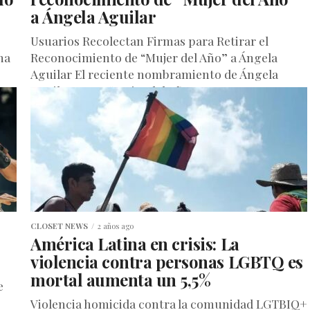
a Ángela Aguilar
Usuarios Recolectan Firmas para Retirar el
na
Reconocimiento de “Mujer del Año” a Ángela
Aguilar El reciente nombramiento de Ángela
Aguilar como “Mujer del Año” por parte...
CLOSET NEWS
2 años ago
América Latina en crisis: La
violencia contra personas LGBTQ es
mortal aumenta un 5,5%
e
Violencia homicida contra la comunidad LGTBIQ+