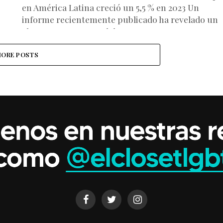
en América Latina creció un 5,5 % en 2023 Un
informe recientemente publicado ha revelado un
alarmante aumento del 5,5...
ORE POSTS