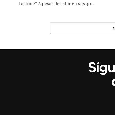
Lastimé” A pesar de estar en sus 40...
M