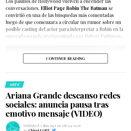
Los pasillos de Hollywood vuelven a encender las
Glenn Close
.
del momento.
conversaciones.
Elliot Page Robin The Batman
se
convirtió en una de las búsquedas más comentadas
luego de que comenzara a circular un rumor sobre un
posible casting del actor para interpretar a Robin en la
esperada secuela protagonizada por Robert Pattinson.
CONTINUE READING
De acuerdo con la información oficial difundida por la
Oficina del Sheriff de Miami-Dade, los agentes
acudieron al domicilio tras recibir llamadas de personas
ARTE
preocupadas por el bienestar del creador de contenido.
Ariana Grande descanso redes
Posteriormente, las autoridades confirmaron que la
sociales: anuncia pausa tras
persona fue trasladada de manera segura a un hospital
local para recibir atención médica.
emotivo mensaje (VIDEO)
Ver esta publicación en Instagram
Ver esta publicación en Instagram
Published
3 días ago
on
08/04/2026
By
Clóset LGBT