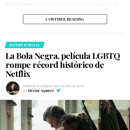
Scott Summers
, mejor conocido como
Cíclope
, en la
nueva película de
X-Men
.
CONTINUE READING
INTERNACIONAL
La Bola Negra, película LGBTQ
rompe récord histórico de
Netflix
Published
12 horas ago
on
08/06/2026
By
Héctor Aguirre