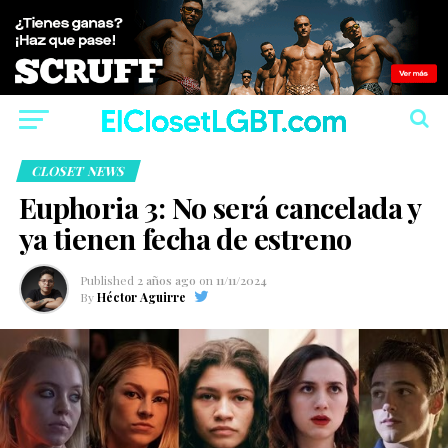
CLOSET NEWS
Euphoria 3: No será cancelada y
ya tienen fecha de estreno
Published
2 años ago
on
11/11/2024
By
Héctor Aguirre