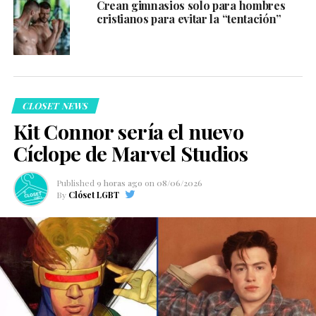
Crean gimnasios solo para hombres
cristianos para evitar la “tentación”
CLOSET NEWS
Kit Connor sería el nuevo
Cíclope de Marvel Studios
Published
9 horas ago
on
08/06/2026
By
Clóset LGBT