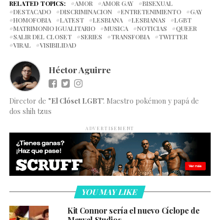
RELATED TOPICS:
AMOR
AMOR GAY
BISEXUAL
DESTACADO
DISCRIMINACION
ENTRETENIMIENTO
GAY
HOMOFOBIA
LATEST
LESBIANA
LESBIANAS
LGBT
MATRIMONIO IGUALITARIO
MUSICA
NOTICIAS
QUEER
SALIR DEL CLOSET
SERIES
TRANSFOBIA
TWITTER
VIRAL
VISIBILIDAD
Héctor Aguirre
Director de
"El Clóset LGBT
". Maestro pokémon y papá de
dos shih tzus
ADVERTISEMENT
YOU MAY LIKE
Kit Connor sería el nuevo Cíclope de
Marvel Studios