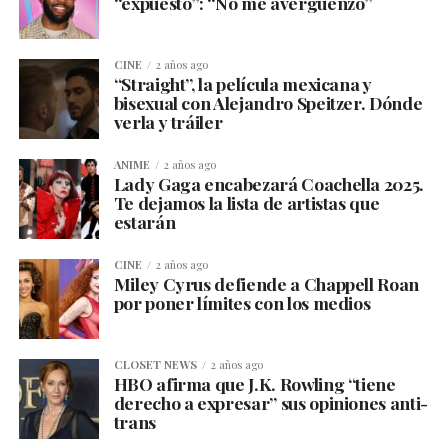
“expuesto”: “No me avergüenzo”
CINE
2 años ago
“Straight”, la película mexicana y
bisexual con Alejandro Speitzer. Dónde
verla y tráiler
ANIME
2 años ago
Lady Gaga encabezará Coachella 2025.
Te dejamos la lista de artistas que
estarán
CINE
2 años ago
Miley Cyrus defiende a Chappell Roan
por poner límites con los medios
CLOSET NEWS
2 años ago
HBO afirma que J.K. Rowling “tiene
derecho a expresar” sus opiniones anti-
trans