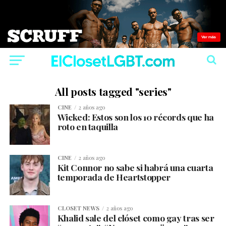
All posts tagged "series"
CINE
2 años ago
Wicked: Estos son los 10 récords que ha
roto en taquilla
CINE
2 años ago
Kit Connor no sabe si habrá una cuarta
temporada de Heartstopper
CLOSET NEWS
2 años ago
Khalid sale del clóset como gay tras ser