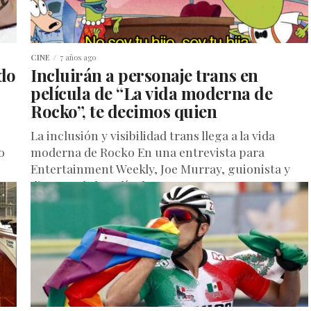
CINE
7 años ago
do
Incluirán a personaje trans en
película de “La vida moderna de
Rocko”, te decimos quien
La inclusión y visibilidad trans llega a la vida
o
moderna de Rocko En una entrevista para
Entertainment Weekly, Joe Murray, guionista y
director de la película...