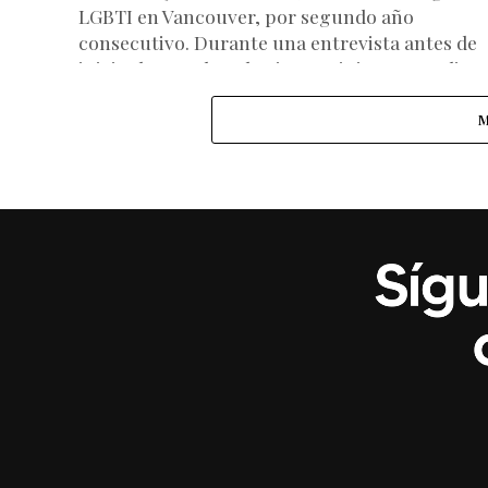
LGBTI en Vancouver, por segundo año
consecutivo. Durante una entrevista antes de
iniciar la marcha, el primer ministro canadien
criticó la...
M