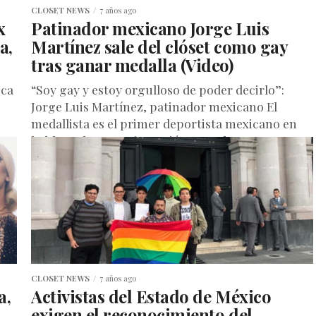
CLOSET NEWS
7 años ago
x
Patinador mexicano Jorge Luis
a,
Martínez sale del clóset como gay
tras ganar medalla (Video)
ica
“Soy gay y estoy orgulloso de poder decirlo”:
Jorge Luis Martínez, patinador mexicano El
o
medallista es el primer deportista mexicano en
hablar sobre su orientación sexual....
CLOSET NEWS
7 años ago
a,
Activistas del Estado de México
exigen el reconocimiento del