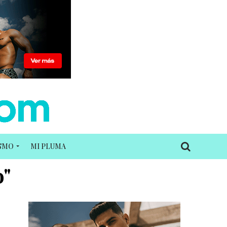
ISMO
MI PLUMA
o"