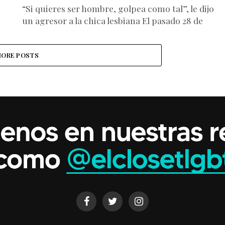
“Si quieres ser hombre, golpea como tal”, le dijo
un agresor a la chica lesbiana El pasado 28 de
se
julio, Yanca Rodríguez de 19 años de...
ORE POSTS