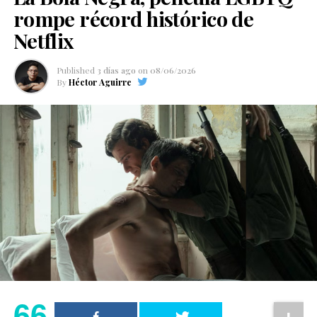
rompe récord histórico de
Netflix
Published
3 días ago
on
08/06/2026
By
Héctor Aguirre
66