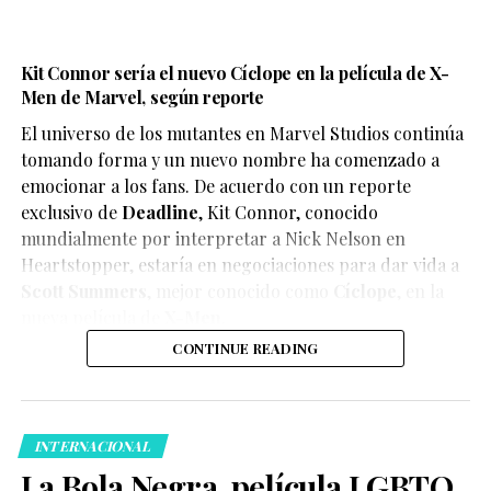
Kit Connor sería el nuevo Cíclope en la película de X-
Men de Marvel, según reporte
El universo de los mutantes en Marvel Studios continúa
tomando forma y un nuevo nombre ha comenzado a
emocionar a los fans. De acuerdo con un reporte
exclusivo de
Deadline
,
Kit Connor
, conocido
mundialmente por interpretar a Nick Nelson en
Heartstopper
, estaría en negociaciones para dar vida a
Scott Summers
, mejor conocido como
Cíclope
, en la
nueva película de
X-Men
.
CONTINUE READING
INTERNACIONAL
La Bola Negra, película LGBTQ