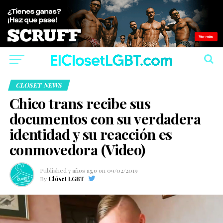
CLOSET NEWS
Chico trans recibe sus
documentos con su verdadera
identidad y su reacción es
conmovedora (Video)
Published
7 años ago
on
09/02/2019
By
Clóset LGBT