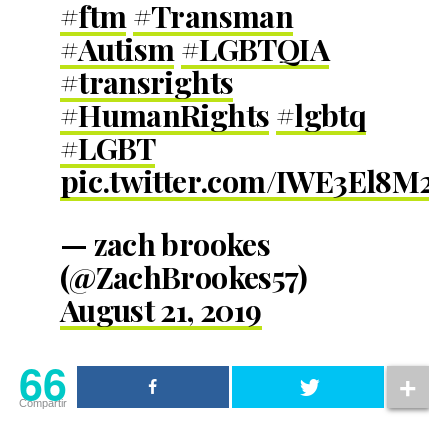
#ftm
#Transman
#Autism
#LGBTQIA
#transrights
#HumanRights
#lgbtq
#LGBT
pic.twitter.com/IWE3El8M2
— zach brookes
(@ZachBrookes57)
August 21, 2019
66
Compartir