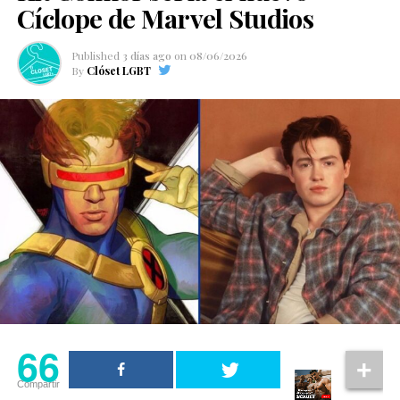
Cíclope de Marvel Studios
Published
3 días ago
on
08/06/2026
By
Clóset LGBT
66
Compartir