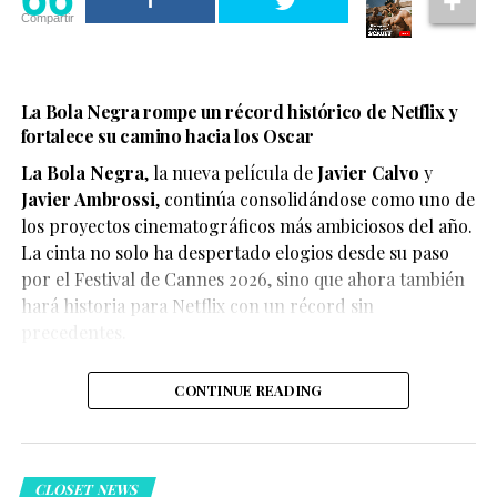
Compartir
La Bola Negra rompe un récord histórico de Netflix y
fortalece su camino hacia los Oscar
La Bola Negra
, la nueva película de
Javier Calvo
y
Javier Ambrossi
, continúa consolidándose como uno de
los proyectos cinematográficos más ambiciosos del año.
La cinta no solo ha despertado elogios desde su paso
por el Festival de Cannes 2026, sino que ahora también
Según el medio estadounidense, Marvel Studios realizó
hará historia para Netflix con un récord sin
reuniones y audiciones con varios actores antes de
precedentes.
tomar una decisión, y Connor habría sido el elegido
para interpretar al líder de los mutantes en el esperado
CONTINUE READING
reinicio de la franquicia.
CLOSET NEWS