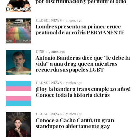
por discriminación y permitir el odio
CLOSET NEWS
7 años ago
Londres presenta su primer cruce
peatonal de arcoíris PERMANENTE
CINE
7 años ago
Antonio Banderas dice que “le debe la
vida” a una drag queen mientras
recuerda sus papeles LGBT
CLOSET NEWS
7 años ago
¡Hoy la bandera trans cumple 20 años!
Conoce toda la historia detrás
CLOSET NEWS
7 años ago
Conoce a Cacho Cantú, un gran
standupero abiertamente gay