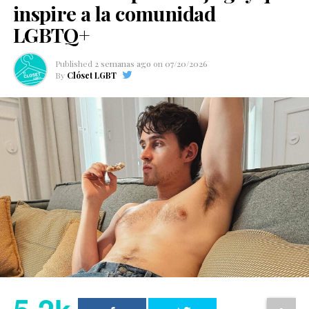
inspire a la comunidad
LGBTQ+
Published
2 semanas ago
on
07/20/2026
By
Clóset LGBT