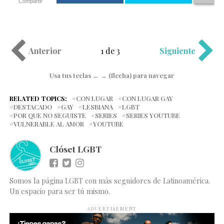
Compartir
Anterior
1 de 3
Siguiente
Usa tus teclas ← → (flecha) para navegar
RELATED TOPICS:
CON LUGAR
CON LUGAR GAY
DESTACADO
GAY
LESBIANA
LGBT
POR QUE NO SEGUISTE
SERIES
SERIES YOUTUBE
VULNERABLE AL AMOR
YOUTUBE
Clóset LGBT
Somos la página LGBT con más seguidores de Latinoamérica.
Un espacio para ser tú mismo.
ADVERTISEMENT