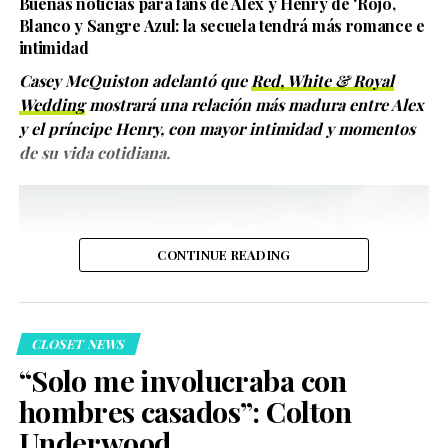
mezcla de nostalgia, terror y un reparto repleto de
Buenas noticias para fans de Alex y Henry de ‘Rojo,
muy honesta y muy
estrellas que promete emocionar tanto a los seguidores
Blanco y Sangre Azul: la secuela tendrá más romance e
difícil de fabricar”,
intimidad
de siempre como a nuevas generaciones.
explicó Enrique
Casey McQuiston adelantó que
Red, White & Royal
Wedding
mostrará una relación más madura entre Alex
Alvarado, director de
y el príncipe Henry, con mayor intimidad y momentos
actores de END Films.
de su vida cotidiana.
CONTINUE READING
CLOSET NEWS
“Solo me involucraba con
Las reformas fueron aprobadas durante la última
5.2k
hombres casados”: Colton
sesión del periodo ordinario con 33 votos a favor, dos en
contra y dos abstenciones. Con estos cambios, las
Compartir
Underwood