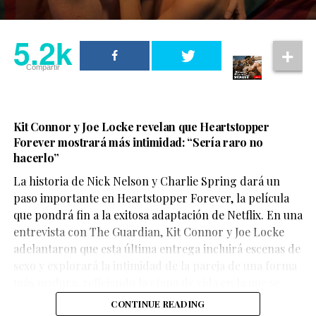
5.2k
Compartir
Kit Connor y Joe Locke revelan que Heartstopper
Forever mostrará más intimidad: “Sería raro no
hacerlo”
La historia de Nick Nelson y Charlie Spring dará un
paso importante en Heartstopper Forever, la película
que pondrá fin a la exitosa adaptación de Netflix. En una
Creada y dirigida por Karol Klementewicz, la historia
entrevista con The Guardian, Kit Connor y Joe Locke
sigue a Filip, interpretado por Ignacy Liss, un joven
adelantaron que esta última entrega incluirá escenas de
queer que intenta encontrar su lugar en el mundo
sexo y explorará la intimidad de la pareja de una forma
No obstante, añadió que crecer siendo un niño gay en el
mientras sueña con convertirse en modelo. Su vida
más madura, reflejando la etapa de vida en la que se
llamado “Bible Belt” o “Cinturón Bíblico” de Estados
cambia por completo tras la muerte inesperada de su
encuentran los personajes.
CONTINUE READING
Unidos marcó profundamente su vida. Esta región del
hermana, quien deja a una pequeña hija de la que ahora