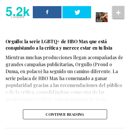
5.2k
Compartir
Orgullo: la serie LGBTQ+ de HBO Max que está
conquistando a la crítica y merece estar en tu lista
Mientras muchas producciones llegan acompañadas de
grandes campañas publicitarias, Orgullo (Proud o
Duma, en polaco) ha seguido un camino diferente. La
serie polaca de HBO Max ha comenzado a ganar
popularidad gracias a las recomendaciones del público
y de la crítica, consolidándose como una de las
producciones LGBTQ+ más destacadas de 2026.
Durante su participación en el pódcast I’ve Never Said
This Before, conducido por Tommy DiDario, el actor de
CONTINUE READING
30 años habló sobre cómo cambió su carrera después
del fenómeno de Obsession, producción de Focus