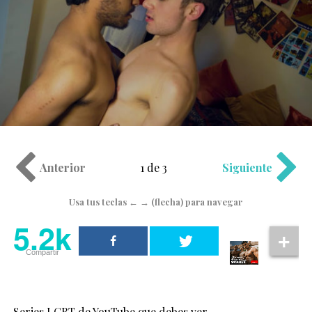
Anterior
1 de 3
Siguiente
Usa tus teclas ← → (flecha) para navegar
5.2k
Compartir
Series LGBT de YouTube que debes ver