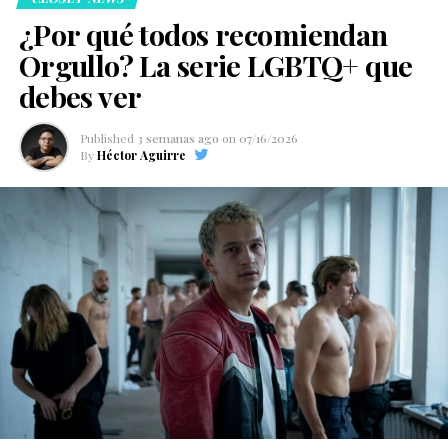
¿Por qué todos recomiendan
Orgullo? La serie LGBTQ+ que
debes ver
Published
3 semanas ago
on
07/16/2026
By
Héctor Aguirre