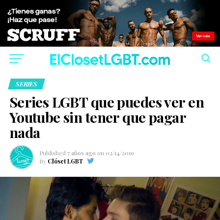
SERIES
Series LGBT que puedes ver en
Youtube sin tener que pagar
nada
Published
7 años ago
on
02/14/2019
By
Clóset LGBT