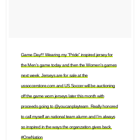
Game Day!!! Wearing my “Pride” inspired jersey for
the Men’s game today and then the Women’s games
next week. Jerseys are for sale at the
ussoccerstore.com and US Soccer will be auctioning
off the game worn jerseys later this month with
proceeds going to @youcanplayteam. Really honored
to call myself an national team alumn and I’m always
so inspired in the ways the organzation gives back.
#OneNation