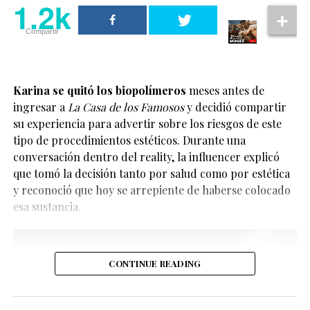
1.2k
1.2k
Asimismo, Ariana reconoció que durante años permitió
Compartir
Compartir
que la negatividad influyera demasiado en su vida.
Ahora busca enfocarse en aquello que le brinda
tranquilidad y equilibrio.
Karina se quitó los biopolímeros
meses antes de
ingresar a
La Casa de los Famosos
y decidió compartir
Ariana Grande habló sobre la
su experiencia para advertir sobre los riesgos de este
importancia de alejarse de la
tipo de procedimientos estéticos. Durante una
conversación dentro del reality, la influencer explicó
negatividad
que tomó la decisión tanto por salud como por estética
y reconoció que hoy se arrepiente de haberse colocado
La noticia ha emocionado a sus seguidores y a la
Uno de los momentos más comentados ocurrió cuando
esa sustancia.
comunidad LGBTQ+, ya que la pareja se ha convertido
la cantante confesó que entendió cómo la negatividad
en una de las más visibles del entretenimiento
terminaba afectando muchas áreas de su vida.
internacional en los últimos años. Además, llega
después de varios meses de comentarios sobre una
Ese aprendizaje, explicó, la llevó a tomar la decisión de
CONTINUE READING
posible boda.
dar un paso atrás y desconectarse temporalmente del
entorno digital y de la exposición constante.