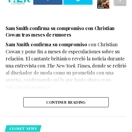
Compartir
necesidad de identificar claramente este tipo de
contenido para evitar confusiones.
En este caso, el objetivo del video parece ser
Sam Smith confirma su compromiso con Christian
únicamente divertir a los seguidores de X-Men, quienes
Cowan tras meses de rumores
han convertido el clip en uno de los contenidos virales
Sam Smith confirma su compromiso
con Christian
del momento.
Cowan y pone fin a meses de especulaciones sobre su
relación. El cantante británico reveló la noticia durante
una entrevista con
The New York Times
, donde se refirió
al diseñador de moda como su prometido con una
En el escenario, Ariana compartió que durante mucho
sonrisa, confirmando así lo que hasta ahora eran
tiempo sintió que la negatividad afectaba distintos
únicamente rumores.
aspectos de su vida. Por ello, decidió priorizar su
bienestar y establecer límites para cuidar su salud
CONTINUE READING
emocional.
CLOSET NEWS