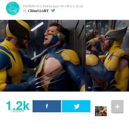
Published
15 horas ago
on
08/05/2026
By
Clóset LGBT
1.2k
Compartir