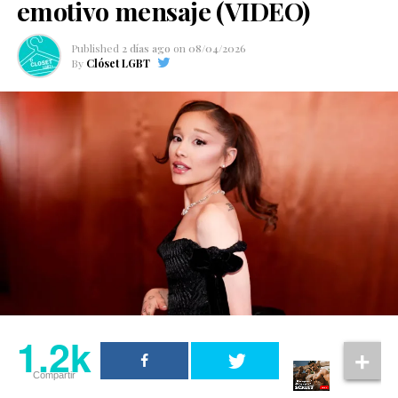
emotivo mensaje (VIDEO)
Published
2 días ago
on
08/04/2026
By
Clóset LGBT
1.2k
Compartir