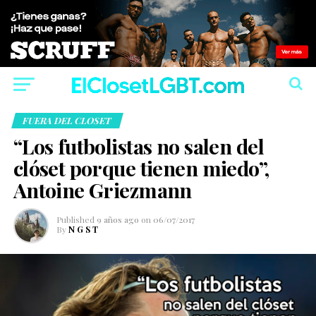
FUERA DEL CLOSET
“Los futbolistas no salen del
clóset porque tienen miedo”,
Antoine Griezmann
Published
9 años ago
on
06/07/2017
By
N G S T