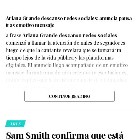
Ariana Grande descanso redes sociales: anuncia pausa
tras emotivo mensaje
a frase
Ariana Grande descanso redes sociales
En el clip, generado mediante herramientas de IA, se
comenzó a llamar la atención de miles de seguidores
observa a Wolverine acercándose a Cíclope para darle
luego de que la cantante revelara que se tomará un
un beso, una escena que nunca ha ocurrido en el
tiempo lejos de la vida pública y las plataformas
material oficial de Marvel, pero que ha despertado
digitales. El anuncio llegó acompañado de un emotivo
miles de reacciones por lo realista de la animación y lo
mensaje durante una de sus recientes presentaciones,
inesperado de la situación.
donde explicó que la decisión no nació de un impulso,
sino de un proceso de reflexión.
CONTINUE READING
El video rápidamente acumuló reproducciones,
ARTE
comentarios y compartidos en plataformas como
Sam Smith confirma que está
TikTok, Instagram y X, donde usuarios han reaccionado