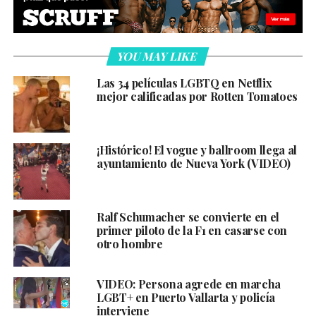
YOU MAY LIKE
Las 34 películas LGBTQ en Netflix
mejor calificadas por Rotten Tomatoes
¡Histórico! El vogue y ballroom llega al
ayuntamiento de Nueva York (VIDEO)
Ralf Schumacher se convierte en el
primer piloto de la F1 en casarse con
otro hombre
VIDEO: Persona agrede en marcha
LGBT+ en Puerto Vallarta y policía
interviene