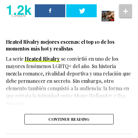
1.2k
su compromiso antes de la Met Gala. Sin embargo, ni
Muchos usuarios destacaron la honestidad de la
Sam Smith ni Christian Cowan habían hecho
cantante al hablar sobre un tema que también afecta a
Compartir
declaraciones oficiales en ese momento.
millones de personas.
Con esta reciente entrevista, el propio cantante terminó
Además, otros recordaron que numerosas figuras del
con las especulaciones y confirmó la noticia de forma
Heated Rivalry mejores escenas: el top 10 de los
entretenimiento han decidido reducir su presencia en
directa.
momentos más hot y realistas
internet para proteger su bienestar emocional frente a
La serie
Heated Rivalry
se convirtió en uno de los
la presión constante de las plataformas digitales.
mayores fenómenos LGBTQ+ del año. Su historia
mezcla romance, rivalidad deportiva y una relación que
debe permanecer en secreto. Sin embargo, otro
La confesión llamó la atención de los espectadores
elemento también conquistó a la audiencia: la forma en
porque habló con total honestidad sobre las
que retrata la intimidad entre Shane Hollander e Ilya
consecuencias físicas y emocionales que enfrentó
Rozanov.
durante su recuperación.
CONTINUE READING