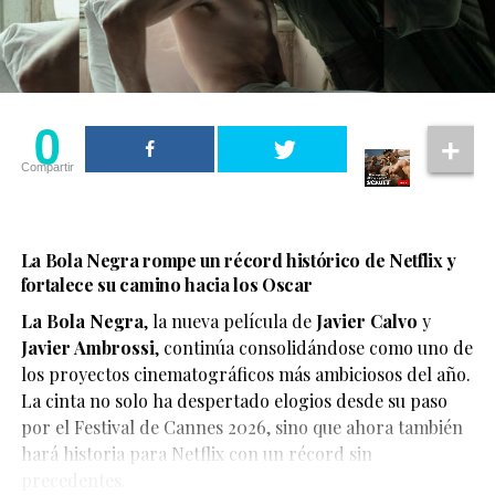
0
Compartir
La Bola Negra rompe un récord histórico de Netflix y
fortalece su camino hacia los Oscar
La Bola Negra
, la nueva película de
Javier Calvo
y
Javier Ambrossi
, continúa consolidándose como uno de
los proyectos cinematográficos más ambiciosos del año.
La cinta no solo ha despertado elogios desde su paso
por el Festival de Cannes 2026, sino que ahora también
Según el medio estadounidense, Marvel Studios realizó
hará historia para Netflix con un récord sin
reuniones y audiciones con varios actores antes de
precedentes.