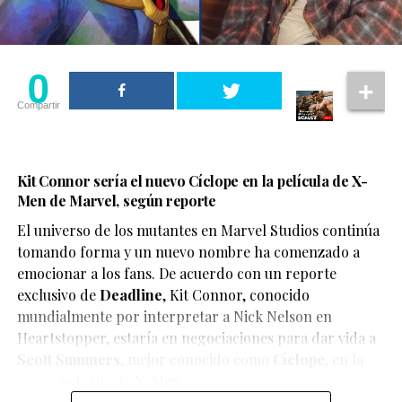
0
Compartir
Kit Connor sería el nuevo Cíclope en la película de X-
Men de Marvel, según reporte
El universo de los mutantes en Marvel Studios continúa
tomando forma y un nuevo nombre ha comenzado a
emocionar a los fans. De acuerdo con un reporte
exclusivo de
Deadline
,
Kit Connor
, conocido
mundialmente por interpretar a Nick Nelson en
Heartstopper
, estaría en negociaciones para dar vida a
Scott Summers
, mejor conocido como
Cíclope
, en la
nueva película de
X-Men
.