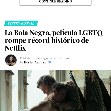
CONTINUE READING
INTERNACIONAL
La Bola Negra, película LGBTQ
rompe récord histórico de
Netflix
Published
4 días ago
on
08/06/2026
By
Héctor Aguirre