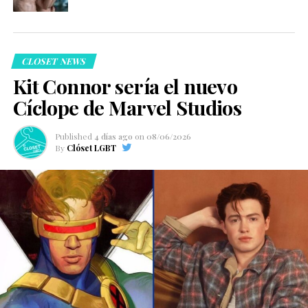
CLOSET NEWS
Kit Connor sería el nuevo
Cíclope de Marvel Studios
Published
4 días ago
on
08/06/2026
By
Clóset LGBT