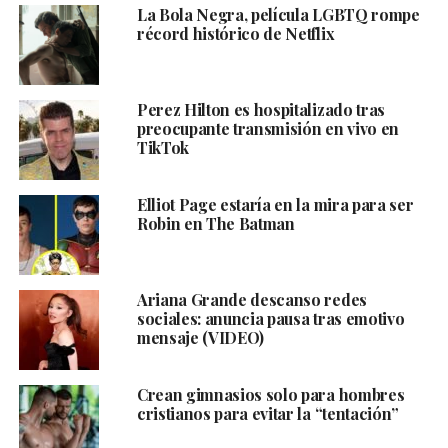
La Bola Negra, película LGBTQ rompe
récord histórico de Netflix
Perez Hilton es hospitalizado tras
preocupante transmisión en vivo en
TikTok
Elliot Page estaría en la mira para ser
Robin en The Batman
Ariana Grande descanso redes
sociales: anuncia pausa tras emotivo
mensaje (VIDEO)
Crean gimnasios solo para hombres
cristianos para evitar la “tentación”