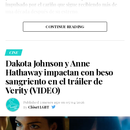
impulsado por el cariño que sigue recibiendo más de
una década después de su estreno.
CONTINUE READING
CINE
Dakota Johnson y Anne
Hathaway impactan con beso
sangriento en el tráiler de
Verity (VIDEO)
Published
3 meses ago
on
05/04/2026
By
Clóset LGBT