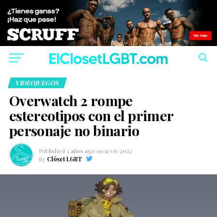
VIDEOJUEGOS
Overwatch 2 rompe
estereotipos con el primer
personaje no binario
Published
3 años ago
on
11/06/2023
By
Clóset LGBT