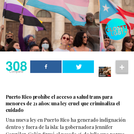
que, lejos de esconderse, podrían ser la oportunidad
perfecta para educar en respeto, inclusión y amor en
todas sus formas.
El cierre llega de la mano de David González, director y
308
guionista de la casa, galardonado con cinco premios a
Mejor Dirección y reconocido por abordar sin tapujos
Compartir
temas tabúes desde una mirada crítica y social.
308
Compartir
Puerto Rico prohíbe el acceso a salud trans para
menores de 21 años: una ley cruel que criminaliza el
cuidado
Una nueva ley en Puerto Rico ha generado indignación
dentro y fuera de la isla: la gobernadora Jennifer