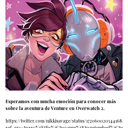
Esperamos con mucha emoción para conocer más
sobre la aventura de Venture en Overwatch 2.
https://twitter.com/nikkisavage/status/17206002034416846
ref_src=twsrc%5Etfw%7Ctwcamp%5Etweetembed%7Ctwter