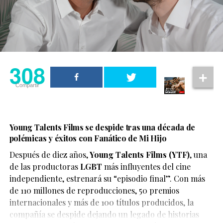
Series LGBTQ+ que hicieron historia.
historia que sabía que debía contarla. Si sientes lo
mismo al escribir, eso ya es suficiente.”
El legado de Glee en la televisión.
308
Con esta declaración, Raegan Revord se suma a la
creciente lista de voces jóvenes en Hollywood que
Compartir
abrazan su identidad y usan su plataforma para dar
308
visibilidad a la comunidad LGBTQ+.
Compartir
308
Compartir
Young Talents Films se despide tras una década de
polémicas y éxitos con Fanático de Mi Hijo
Después de diez años,
Young Talents Films (YTF)
, una
de las productoras
LGBT
más influyentes del cine
Snoop Dogg volvió a generar debate, esta vez no por su
independiente, estrenará su “episodio final”. Con más
música ni por su estilo de vida, sino por sus comentarios
de 110 millones de reproducciones, 50 premios
sobre la representación LGBT+ en el cine infantil.
internacionales y más de 100 títulos producidos, la
Durante una entrevista en el pódcast It’s Giving, el
compañía se despide dejando un legado de historias