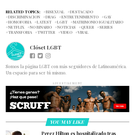
RELATED TOPICS:
BISEXUAL
DESTACADO
DISCRIMINACION
DRAG
ENTRETENIMIENTO
GAY
HOMOFOBIA
LATEST
LGBT
MATRIMONIO IGUALITARIO
NETFLIX
NO BINARIO
NOTICIAS
QUEER
SERIES
TRANSFOBIA
TWITTER
VIDEO
VIRAL
Clóset LGBT
Somos la página LGBT con más seguidores de Latinoamérica.
Un espacio para ser tú mismo.
ADVERTISEMENT
YOU MAY LIKE
Perez Hilton es hospitalizado tras