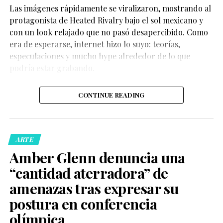
Las imágenes rápidamente se viralizaron, mostrando al
Mucha gente joven la
protagonista de Heated Rivalry bajo el sol mexicano y
está viendo ahora y
con un look relajado que no pasó desapercibido. Como
pienso: ‘Quizá
era de esperarse, internet hizo lo suyo: teorías,
especulaciones y mucho hype alrededor de lo que
deberíamos revisitar
podría estar grabando.
esa serie'”.
CONTINUE READING
Asimismo, señaló que el cariño que siente por la
producción lo hace pensar que podría existir espacio
para una nueva versión “de alguna manera”. Sin
ARTE
embargo, no dio detalles sobre un posible elenco, una
Amber Glenn denuncia una
historia o una fecha de producción.
“cantidad aterradora” de
Ryan Murphy habla sobre un
amenazas tras expresar su
reboot de Glee y recuerda su
postura en conferencia
olímpica
impacto LGBTQ+