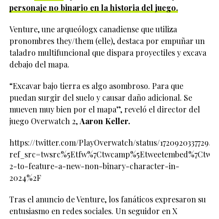
personaje no binario en la historia del juego.
Venture, une arqueólogx canadiense que utiliza
pronombres they/them (elle), destaca por empuñar un
taladro multifuncional que dispara proyectiles y excava
debajo del mapa.
“Excavar bajo tierra es algo asombroso. Para que
puedan surgir del suelo y causar daño adicional. Se
mueven muy bien por el mapa”, reveló el director del
juego Overwatch 2,
Aaron Keller.
https://twitter.com/PlayOverwatch/status/172092033772943
ref_src=twsrc%5Etfw%7Ctwcamp%5Etweetembed%7Ctwter
2-to-feature-a-new-non-binary-character-in-
2024%2F
Tras el anuncio de Venture, los fanáticos expresaron su
entusiasmo en redes sociales. Un seguidor en X