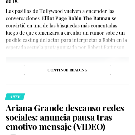
de DC
únicamente divertir a los seguidores de X-Men, quienes
Guitarricadelafuente
,
Miguel Bernardeau
,
Lola Dueñas
y
han convertido el clip en uno de los contenidos virales
Los pasillos de Hollywood vuelven a encender las
Glenn Close
.
del momento.
conversaciones.
Elliot Page Robin The Batman
se
convirtió en una de las búsquedas más comentadas
luego de que comenzara a circular un rumor sobre un
posible casting del actor para interpretar a Robin en la
esperada secuela protagonizada por Robert Pattinson.
CONTINUE READING
De acuerdo con la información oficial difundida por la
Oficina del Sheriff de Miami-Dade, los agentes
acudieron al domicilio tras recibir llamadas de personas
ARTE
preocupadas por el bienestar del creador de contenido.
Ariana Grande descanso redes
Posteriormente, las autoridades confirmaron que la
sociales: anuncia pausa tras
persona fue trasladada de manera segura a un hospital
local para recibir atención médica.
emotivo mensaje (VIDEO)
Ver esta publicación en Instagram