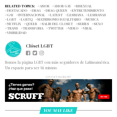
RELATED TOPICS:
AMOR
AMOR GAY
BISEXUAL
DESTACADO
DRAG
DRAG QUEEN
ENTRETENIMIENTO
GAY
INTERNACIONAL
LATEST
LESBIANA
LESBIANAS
LGBT
LGBTQ
MATRIMONIO IGUALITARIO
MUSICA
NETFLIX
QUEER
SALIR DEL CLOSET
SERIES
SEXO
TRANS
TRANSFOBIA
TWITTER
VIDEO
VIRAL
VISIBILIDAD
Clóset LGBT
Somos la página LGBT con más seguidores de Latinoamérica.
Un espacio para ser tú mismo.
ADVERTISEMENT
YOU MAY LIKE