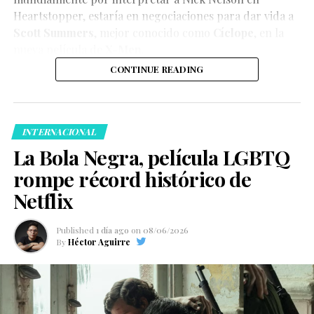
Heartstopper
, estaría en negociaciones para dar vida a
Scott Summers
, mejor conocido como
Cíclope
, en la
nueva película de
X-Men
.
CONTINUE READING
INTERNACIONAL
La Bola Negra, película LGBTQ
rompe récord histórico de
Netflix
Published
1 día ago
on
08/06/2026
By
Héctor Aguirre