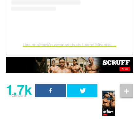
Una publicación compartida de Láurel Miranda (@laurelyeye)
1.7k
Compartir