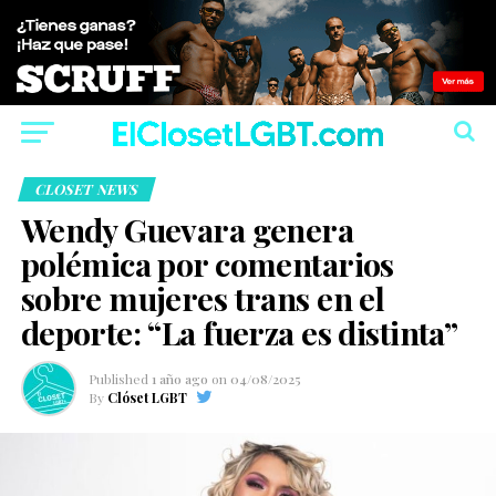
CLOSET NEWS
Wendy Guevara genera
polémica por comentarios
sobre mujeres trans en el
deporte: “La fuerza es distinta”
Published
1 año ago
on
04/08/2025
By
Clóset LGBT