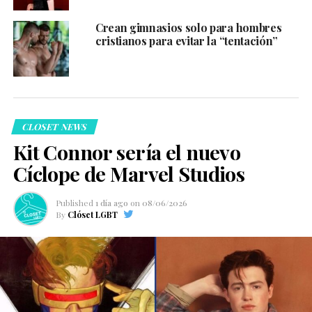
Crean gimnasios solo para hombres
cristianos para evitar la “tentación”
CLOSET NEWS
Kit Connor sería el nuevo
Cíclope de Marvel Studios
Published
1 día ago
on
08/06/2026
By
Clóset LGBT