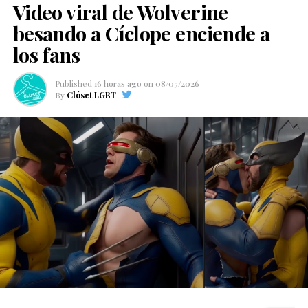
Video viral de Wolverine
besando a Cíclope enciende a
los fans
Published
16 horas ago
on
08/05/2026
By
Clóset LGBT