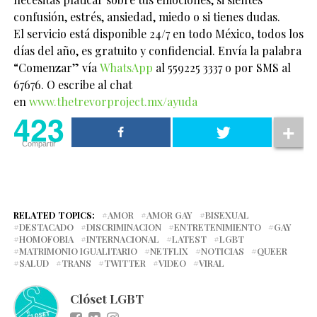
confusión, estrés, ansiedad, miedo o si tienes dudas.
El servicio está disponible 24/7 en todo México, todos los
días del año, es gratuito y confidencial. Envía la palabra
“Comenzar” vía
WhatsApp
al 559225 3337 o por SMS al
67676. O escribe al chat
en
www.thetrevorproject.mx/ayuda
423
Compartir
RELATED TOPICS:
AMOR
AMOR GAY
BISEXUAL
DESTACADO
DISCRIMINACION
ENTRETENIMIENTO
GAY
HOMOFOBIA
INTERNACIONAL
LATEST
LGBT
MATRIMONIO IGUALITARIO
NETFLIX
NOTICIAS
QUEER
SALUD
TRANS
TWITTER
VIDEO
VIRAL
Clóset LGBT