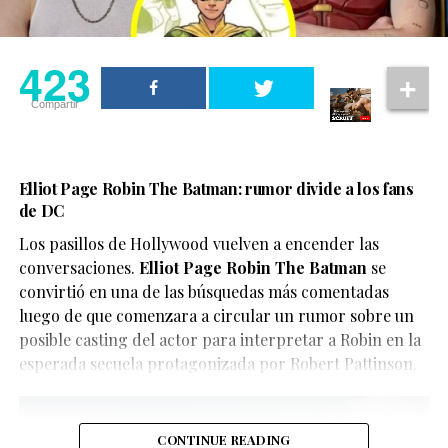
IA se han vuelto cada vez más populares, permitiendo
imaginar encuentros, finales alternativos o situaciones
423
inéditas entre personajes de franquicias famosas,
aunque también han abierto el debate sobre la
Compartir
necesidad de identificar claramente este tipo de
contenido para evitar confusiones.
En este caso, el objetivo del video parece ser
Elliot Page Robin The Batman: rumor divide a los fans
de DC
únicamente divertir a los seguidores de X-Men, quienes
han convertido el clip en uno de los contenidos virales
Los pasillos de Hollywood vuelven a encender las
del momento.
conversaciones.
Elliot Page Robin The Batman
se
convirtió en una de las búsquedas más comentadas
luego de que comenzara a circular un rumor sobre un
posible casting del actor para interpretar a Robin en la
esperada secuela protagonizada por Robert Pattinson.
CONTINUE READING