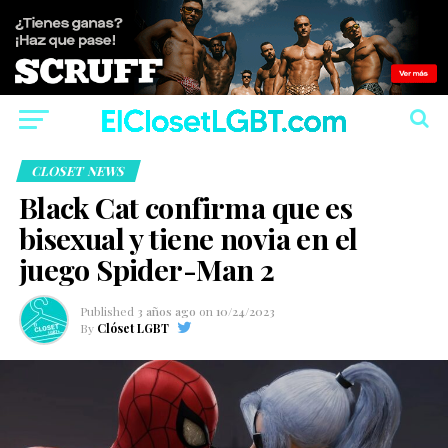
CLOSET NEWS
Black Cat confirma que es
bisexual y tiene novia en el
juego Spider-Man 2
Published
3 años ago
on
10/24/2023
By
Clóset LGBT