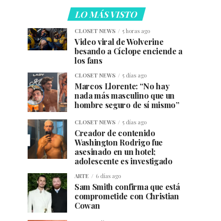
LO MÁS VISTO
CLOSET NEWS
5 horas ago
Video viral de Wolverine
besando a Cíclope enciende a
los fans
CLOSET NEWS
5 días ago
Marcos Llorente: “No hay
nada más masculino que un
hombre seguro de sí mismo”
CLOSET NEWS
5 días ago
Creador de contenido
Washington Rodrigo fue
asesinado en un hotel;
adolescente es investigado
ARTE
6 días ago
Sam Smith confirma que está
comprometide con Christian
Cowan