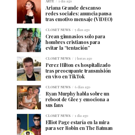
ARTE
1 día ago
Ariana Grande descanso
redes sociales: anuncia pausa
tras emotivo mensaje (VIDEO)
CLOSET NEWS
5 días ago
Crean gimnasios solo para
hombres cristianos para
evitar la “tentación”
CLOSET NEWS
7 horas ago
Perez Hilton es hospitalizado
tras preocupante transmisión
en vivo en TikTok
CLOSET NEWS
6 días ago
Ryan Murphy habla sobre un
reboot de Glee y emociona a
sus fans
CLOSET NEWS
1 día ago
Elliot Page estaría en la mira
para ser Robin en The Batman