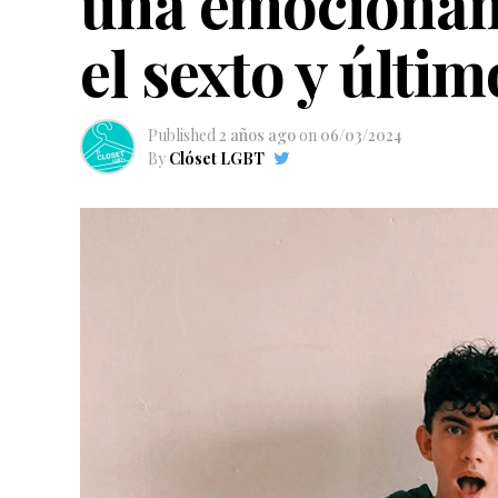
una emocionant
el sexto y últi
Published
2 años ago
on
06/03/2024
By
Clóset LGBT