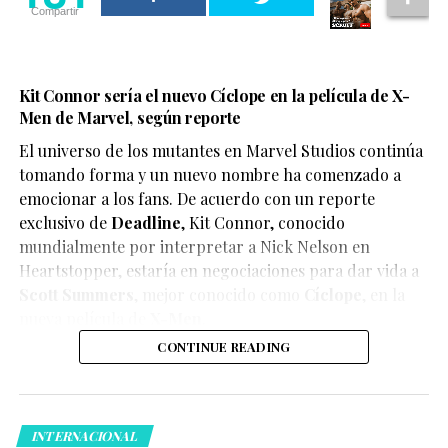
Compartir
Kit Connor sería el nuevo Cíclope en la película de X-
Men de Marvel, según reporte
El universo de los mutantes en Marvel Studios continúa
tomando forma y un nuevo nombre ha comenzado a
emocionar a los fans. De acuerdo con un reporte
exclusivo de
Deadline
,
Kit Connor
, conocido
mundialmente por interpretar a Nick Nelson en
Heartstopper
, estaría en negociaciones para dar vida a
Scott Summers
, mejor conocido como
Cíclope
, en la
nueva película de
X-Men
.
CONTINUE READING
INTERNACIONAL