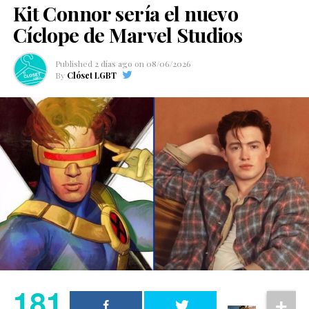
Kit Connor sería el nuevo
Cíclope de Marvel Studios
Published
2 días ago
on
08/06/2026
By
Clóset LGBT
181