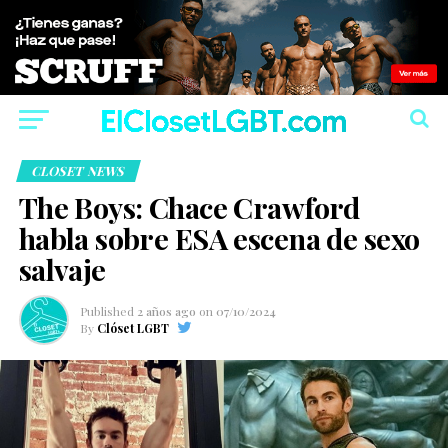
CLOSET NEWS
The Boys: Chace Crawford
habla sobre ESA escena de sexo
salvaje
Published
2 años ago
on
07/10/2024
By
Clóset LGBT