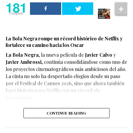
181
Compartir
La Bola Negra rompe un récord histórico de Netflix y
fortalece su camino hacia los Oscar
La Bola Negra
, la nueva película de
Javier Calvo
y
Javier Ambrossi
, continúa consolidándose como uno de
los proyectos cinematográficos más ambiciosos del año.
La cinta no solo ha despertado elogios desde su paso
por el Festival de Cannes 2026, sino que ahora también
Según el medio estadounidense, Marvel Studios realizó
hará historia para Netflix con un récord sin
reuniones y audiciones con varios actores antes de
precedentes.
tomar una decisión, y Connor habría sido el elegido
para interpretar al líder de los mutantes en el esperado
CONTINUE READING
reinicio de la franquicia.