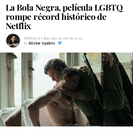
La Bola Negra, película LGBTQ
rompe récord histórico de
Netflix
Published
2 días ago
on
08/06/2026
By
Héctor Aguirre