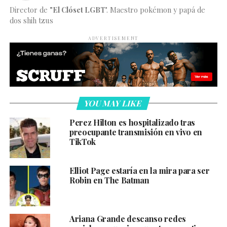
Director de
"El Clóset LGBT
". Maestro pokémon y papá de
dos shih tzus
ADVERTISEMENT
YOU MAY LIKE
Perez Hilton es hospitalizado tras
preocupante transmisión en vivo en
TikTok
Elliot Page estaría en la mira para ser
Robin en The Batman
Ariana Grande descanso redes