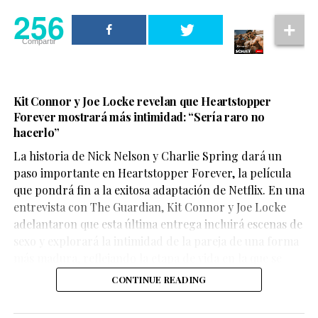
256
Compartir
Kit Connor y Joe Locke revelan que Heartstopper
Forever mostrará más intimidad: “Sería raro no
hacerlo”
La historia de Nick Nelson y Charlie Spring dará un
Aunque su participación no ocupa gran parte del
paso importante en Heartstopper Forever, la película
metraje, el actor logra dejar una fuerte impresión. Su
que pondrá fin a la exitosa adaptación de Netflix. En una
personaje,
Sinon
, juega un papel clave en la historia y
entrevista con The Guardian, Kit Connor y Joe Locke
aporta una mirada profundamente humana sobre las
adelantaron que esta última entrega incluirá escenas de
consecuencias de la guerra.
sexo y explorará la intimidad de la pareja de una forma
más madura, reflejando la etapa de vida en la que se
encuentran los personajes.
CONTINUE READING