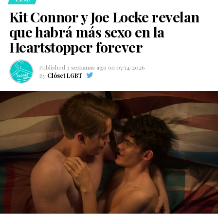
Kit Connor y Joe Locke revelan
que habrá más sexo en la
Heartstopper forever
Published
3 semanas ago
on
07/14/2026
By
Clóset LGBT