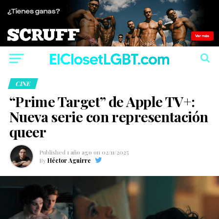
CINE
“Prime Target” de Apple TV+:
Nueva serie con representación
queer
Published
1 año ago
on
02/11/2025
By
Héctor Aguirre