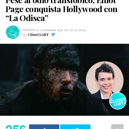
Page conquista Hollywood con
“La Odisea”
Published
2 semanas ago
on
07/22/2026
By
Clóset LGBT