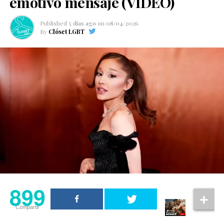
emotivo mensaje (VIDEO)
Published
5 días ago
on
08/04/2026
By
Clóset LGBT
899
Compartir