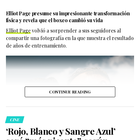
visibilidad de personajes, actores e historias queer
Compartir
sino que entre ambos
dentro de la televisión estadounidense. La temporada 13
Elliot Page presume su impresionante transformación
aparecía una conexión
buscará mantener ese legado mientras apuesta por una
física y revela que el boxeo cambió su vida
mezcla de nostalgia, terror y un reparto repleto de
muy honesta y muy
Elliot Page
volvió a sorprender a sus seguidores al
estrellas que promete emocionar tanto a los seguidores
difícil de fabricar”,
compartir una fotografía en la que muestra el resultado
de siempre como a nuevas generaciones.
de años de entrenamiento.
explicó Enrique
Alvarado, director de
actores de END Films.
CONTINUE READING
CINE
‘Rojo, Blanco y Sangre Azul’