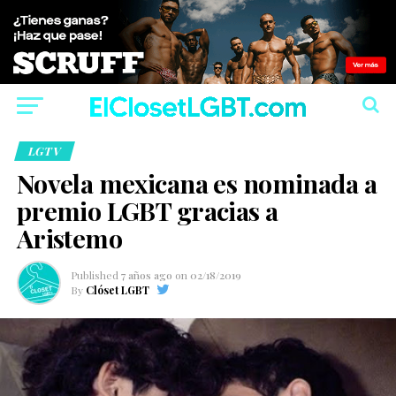
LGTV
Novela mexicana es nominada a
premio LGBT gracias a
Aristemo
Published
7 años ago
on
02/18/2019
By
Clóset LGBT