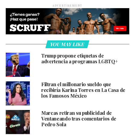
ADVERTISEMENT
YOU MAY LIKE
Trump propone etiquetas de
advertencia a programas LGBTQ+
Filtran el millonario sueldo que
recibiría Karina Torres en La Casa de
los Famosos México
Marcas retiran su publicidad de
Ventaneando tras comentarios de
Pedro Sola