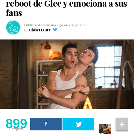
reboot de Glee y emociona a sus
fans
Published
1 semana ago
on
07/30/2026
By
Clóset LGBT
899
Compartir