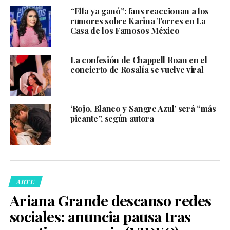
“Ella ya ganó”: fans reaccionan a los
rumores sobre Karina Torres en La
Casa de los Famosos México
La confesión de Chappell Roan en el
concierto de Rosalía se vuelve viral
‘Rojo, Blanco y Sangre Azul’ será “más
picante”, según autora
ARTE
Ariana Grande descanso redes
sociales: anuncia pausa tras