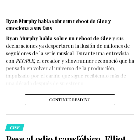
Ryan Murphy habla sobre un reboot de Glee y
emociona a sus fans
Ryan Murphy habla sobre un reboot de Glee
y sus
declaraciones ya despertaron la ilusión de millones de
seguidores de la serie musical. Durante una entrevista
con
PEOPLE
, el creador y showrunner reconoció que ha
pensado en volver al universo de la producción,
impulsado por el cariño que sigue recibiendo más de
En el escenario, Ariana compartió que durante mucho
una década después de su estreno.
tiempo sintió que la negatividad afectaba distintos
aspectos de su vida. Por ello, decidió priorizar su
CONTINUE READING
bienestar y establecer límites para cuidar su salud
emocional.
CINE
Pese al odio transfóbico, Elliot