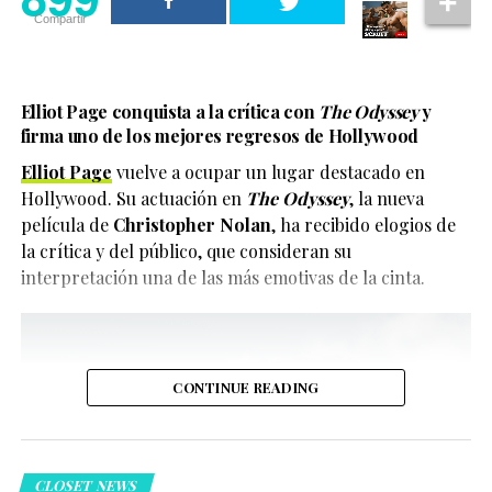
Compartir
Asimismo, Ariana reconoció que durante años permitió
que la negatividad influyera demasiado en su vida.
Ahora busca enfocarse en aquello que le brinda
Elliot Page conquista a la crítica con
The Odyssey
y
tranquilidad y equilibrio.
firma uno de los mejores regresos de Hollywood
Ariana Grande habló sobre la
Elliot Page
vuelve a ocupar un lugar destacado en
Hollywood. Su actuación en
The Odyssey
, la nueva
importancia de alejarse de la
película de
Christopher Nolan
, ha recibido elogios de
la crítica y del público, que consideran su
negatividad
Aunque no confirmó un nuevo proyecto ni anunció que
interpretación una de las más emotivas de la cinta.
una producción esté en desarrollo, Murphy dejó claro
Uno de los momentos más comentados ocurrió cuando
que la posibilidad existe. Además, explicó que el
la cantante confesó que entendió cómo la negatividad
renovado interés de las nuevas generaciones ha
terminaba afectando muchas áreas de su vida.
cambiado su perspectiva sobre el futuro de la
CONTINUE READING
franquicia.
Ese aprendizaje, explicó, la llevó a tomar la decisión de
dar un paso atrás y desconectarse temporalmente del
entorno digital y de la exposición constante.
CLOSET NEWS