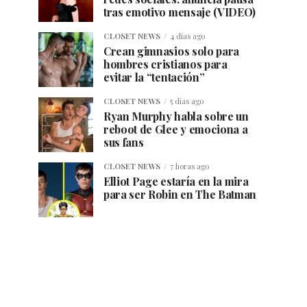
tras emotivo mensaje (VIDEO)
CLOSET NEWS
4 días ago
Crean gimnasios solo para
hombres cristianos para
evitar la “tentación”
CLOSET NEWS
5 días ago
Ryan Murphy habla sobre un
reboot de Glee y emociona a
sus fans
CLOSET NEWS
7 horas ago
Elliot Page estaría en la mira
para ser Robin en The Batman