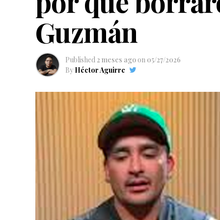
por qué borra
Guzmán
Published
2 meses ago
on
05/27/2026
By
Héctor Aguirre