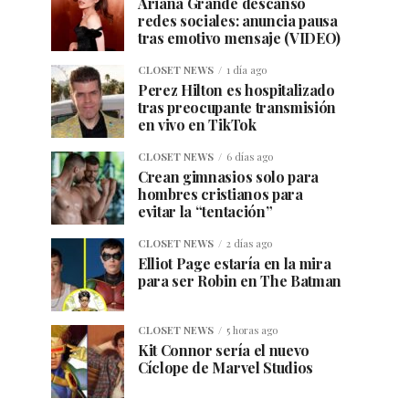
Ariana Grande descanso
redes sociales: anuncia pausa
tras emotivo mensaje (VIDEO)
CLOSET NEWS
1 día ago
Perez Hilton es hospitalizado
tras preocupante transmisión
en vivo en TikTok
CLOSET NEWS
6 días ago
Crean gimnasios solo para
hombres cristianos para
evitar la “tentación”
CLOSET NEWS
2 días ago
Elliot Page estaría en la mira
para ser Robin en The Batman
CLOSET NEWS
5 horas ago
Kit Connor sería el nuevo
Cíclope de Marvel Studios