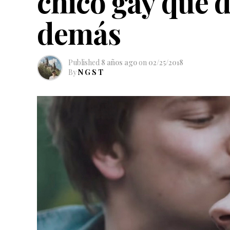
chico gay que d
demás
Published
8 años ago
on
02/25/2018
By
N G S T