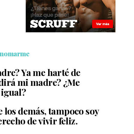
 enomarme
adre? Ya me harté de
dirá mi madre? ¿Me
igual?
e los demás, tampoco soy
recho de vivir feliz.