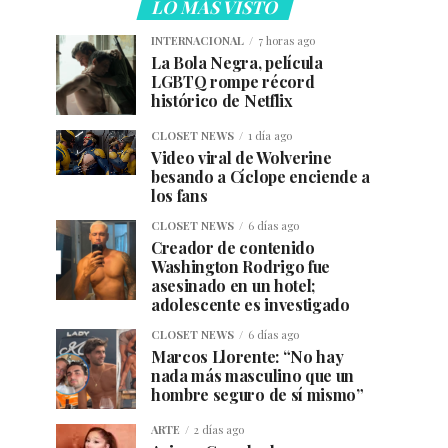
LO MÁS VISTO
INTERNACIONAL
7 horas ago
La Bola Negra, película
LGBTQ rompe récord
histórico de Netflix
CLOSET NEWS
1 día ago
Video viral de Wolverine
besando a Cíclope enciende a
los fans
CLOSET NEWS
6 días ago
Creador de contenido
Washington Rodrigo fue
asesinado en un hotel;
adolescente es investigado
CLOSET NEWS
6 días ago
Marcos Llorente: “No hay
nada más masculino que un
hombre seguro de sí mismo”
ARTE
2 días ago