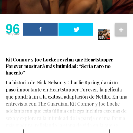
96
Compartir
Kit Connor y Joe Locke revelan que Heartstopper
Forever mostrará más intimidad: “Sería raro no
hacerlo”
La historia de Nick Nelson y Charlie Spring dará un
Aunque su participación no ocupa gran parte del
paso importante en Heartstopper Forever, la película
metraje, el actor logra dejar una fuerte impresión. Su
que pondrá fin a la exitosa adaptación de Netflix. En una
personaje,
Sinon
, juega un papel clave en la historia y
entrevista con The Guardian, Kit Connor y Joe Locke
aporta una mirada profundamente humana sobre las
adelantaron que esta última entrega incluirá escenas de
consecuencias de la guerra.
sexo y explorará la intimidad de la pareja de una forma
más madura, reflejando la etapa de vida en la que se
encuentran los personajes.