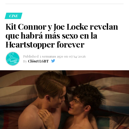
CINE
Kit Connor y Joe Locke revelan
que habrá más sexo en la
Heartstopper forever
Published
3 semanas ago
on
07/14/2026
By
Clóset LGBT