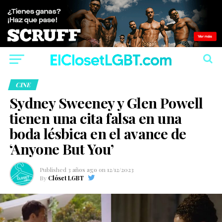
CINE
Sydney Sweeney y Glen Powell
tienen una cita falsa en una
boda lésbica en el avance de
‘Anyone But You’
Published
3 años ago
on
12/12/2023
By
Clóset LGBT