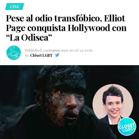
CINE
Pese al odio transfóbico, Elliot
Page conquista Hollywood con
“La Odisea”
Published
2 semanas ago
on
07/22/2026
By
Clóset LGBT