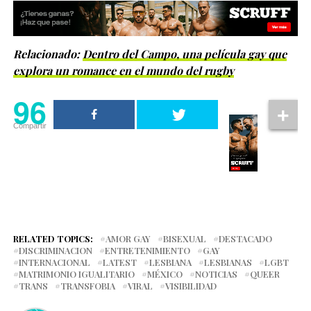
Relacionado:
Dentro del Campo, una película gay que
explora un romance en el mundo del rugby
96
Compartir
RELATED TOPICS:
AMOR GAY
BISEXUAL
DESTACADO
DISCRIMINACION
ENTRETENIMIENTO
GAY
INTERNACIONAL
LATEST
LESBIANA
LESBIANAS
LGBT
MATRIMONIO IGUALITARIO
MÉXICO
NOTICIAS
QUEER
TRANS
TRANSFOBIA
VIRAL
VISIBILIDAD