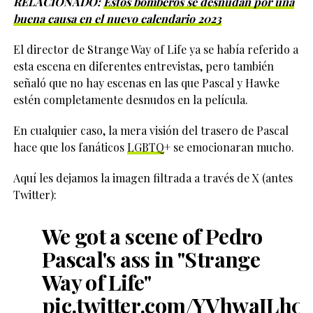
RELACIONADO:
Estos bomberos se desnudan por una
buena causa en el nuevo calendario 2023
El director de Strange Way of Life ya se había referido a
esta escena en diferentes entrevistas, pero también
señaló que no hay escenas en las que Pascal y Hawke
estén completamente desnudos en la película.
En cualquier caso, la mera visión del trasero de Pascal
hace que los fanáticos
LGBTQ
+ se emocionaran mucho.
Aquí les dejamos la imagen filtrada a través de X (antes
Twitter):
We got a scene of Pedro
Pascal's ass in "Strange
Way of Life"
pic.twitter.com/YVhwaILh0