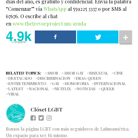
días del año, es gratuito y confidencial. Envía la palabra
“Comenzar” vía
WhatsApp
al 559225 3337 o por SMS al
67676. O escribe al chat
en
www.thetrevorproject.mx/ayuda
4.9k
Compartir
RELATED TOPICS:
AMOR
AMOR GAY
BISEXUAL
CINE
DESTACADO
DISCRIMINACION
DRAG QUEEN
ENTRETENIMIENTO
GAY
HOMOFOBIA
INTERNACIONAL
LATEST
NACIONAL
NETFLIX
NOTICIAS
QUEER
VIRAL
Clóset LGBT
Somos la página LGBT con más seguidores de Latinoamérica.
Un espacio para ser tú mismo.