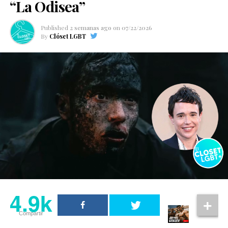
“La Odisea”
Published
2 semanas ago
on
07/22/2026
By
Clóset LGBT
4.9k
Compartir