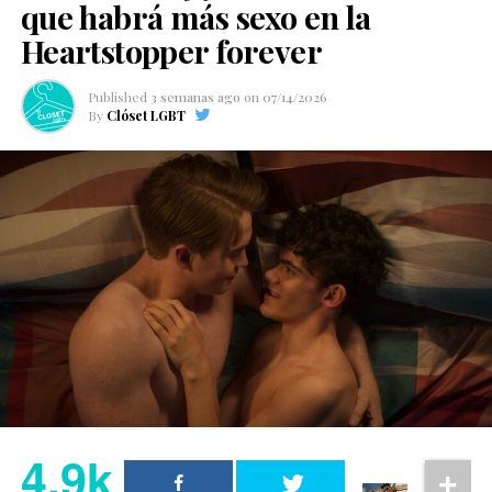
que habrá más sexo en la
Heartstopper forever
Published
3 semanas ago
on
07/14/2026
By
Clóset LGBT
4.9k