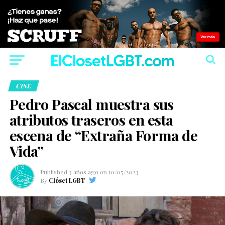
CINE
Pedro Pascal muestra sus
atributos traseros en esta
escena de “Extraña Forma de
Vida”
Published
3 años ago
on
10/05/2023
By
Clóset LGBT