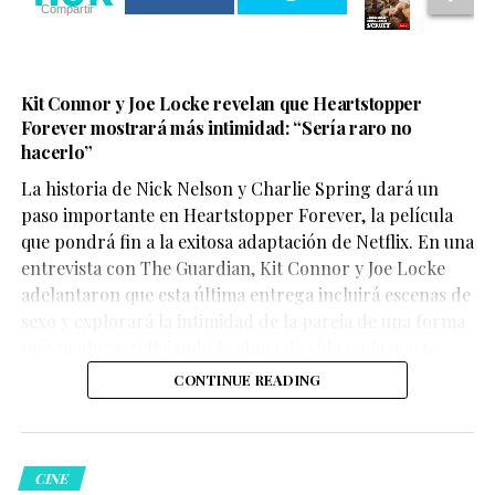
Compartir
Kit Connor y Joe Locke revelan que Heartstopper
Forever mostrará más intimidad: “Sería raro no
hacerlo”
La historia de Nick Nelson y Charlie Spring dará un
Aunque su participación no ocupa gran parte del
paso importante en Heartstopper Forever, la película
metraje, el actor logra dejar una fuerte impresión. Su
que pondrá fin a la exitosa adaptación de Netflix. En una
personaje,
Sinon
, juega un papel clave en la historia y
entrevista con The Guardian, Kit Connor y Joe Locke
aporta una mirada profundamente humana sobre las
adelantaron que esta última entrega incluirá escenas de
consecuencias de la guerra.
sexo y explorará la intimidad de la pareja de una forma
más madura, reflejando la etapa de vida en la que se
encuentran los personajes.
CONTINUE READING
La crítica destaca la actuación
CINE