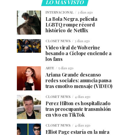
LO MÁS VISTO
INTERNACIONAL
3 días ago
La Bola Negra, película
LGBTQ rompe récord
histórico de Netflix
CLOSET NEWS
3 días ago
Video viral de Wolverine
besando a Cíclope enciende a
los fans
ARTE
5 días ago
Ariana Grande descanso
redes sociales: anuncia pausa
tras emotivo mensaje (VIDEO)
CLOSET NEWS
4 días ago
Perez Hilton es hospitalizado
tras preocupante transmisión
en vivo en TikTok
CLOSET NEWS
4 días ago
Elliot Page estaría en la mira