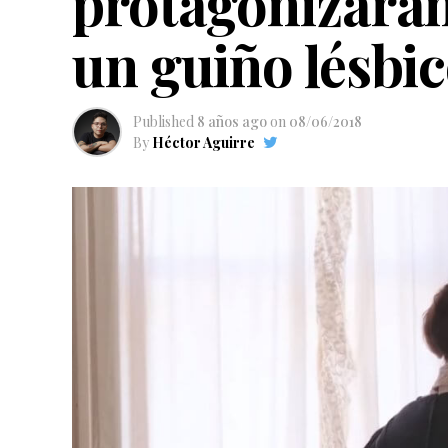
protagonizarán
un guiño lésbi
Published
8 años ago
on
08/06/2018
By
Héctor Aguirre