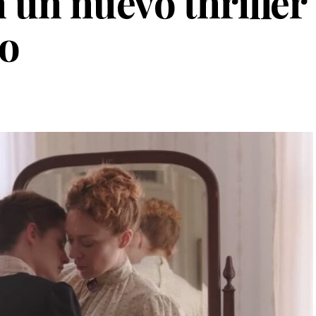
 un nuevo thriller
co