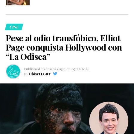
CINE
Pese al odio transfóbico, Elliot
Page conquista Hollywood con
“La Odisea”
Published
2 semanas ago
on
07/22/2026
By
Clóset LGBT