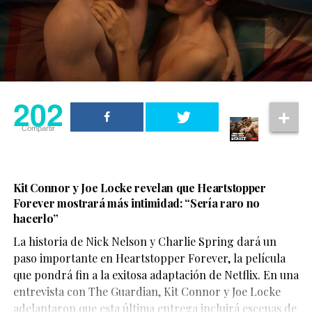
202
Compartir
Kit Connor y Joe Locke revelan que Heartstopper
Forever mostrará más intimidad: “Sería raro no
hacerlo”
La historia de Nick Nelson y Charlie Spring dará un
Aunque su participación no ocupa gran parte del
paso importante en Heartstopper Forever, la película
metraje, el actor logra dejar una fuerte impresión. Su
que pondrá fin a la exitosa adaptación de Netflix. En una
personaje,
Sinon
, juega un papel clave en la historia y
entrevista con The Guardian, Kit Connor y Joe Locke
aporta una mirada profundamente humana sobre las
adelantaron que esta última entrega incluirá escenas de