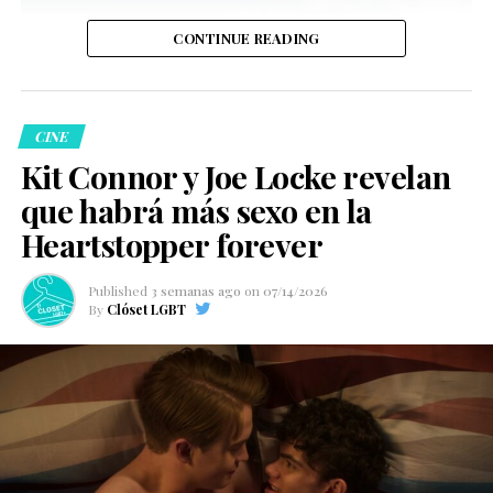
CONTINUE READING
CINE
Kit Connor y Joe Locke revelan
que habrá más sexo en la
Heartstopper forever
Published
3 semanas ago
on
07/14/2026
By
Clóset LGBT