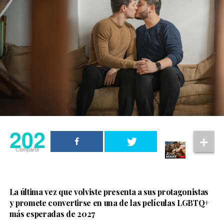
Christopher Nolan también reconoció el trabajo del
actor. En una entrevista con
Rolling Stone UK
, explicó
que Sinon representa el impacto de la guerra en
quienes quedan atrapados en ella y aseguró que Elliot
Page hizo un trabajo “increíble” al dar vida al
personaje.
202
Compartir
La última vez que volviste presenta a sus protagonistas
y promete convertirse en una de las películas LGBTQ+
más esperadas de 2027