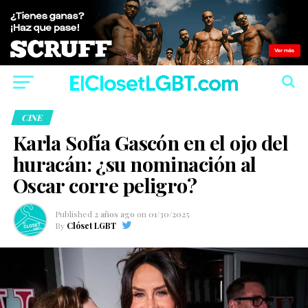
CINE
Karla Sofía Gascón en el ojo del
huracán: ¿su nominación al
Oscar corre peligro?
Published
2 años ago
on
01/30/2025
By
Clóset LGBT