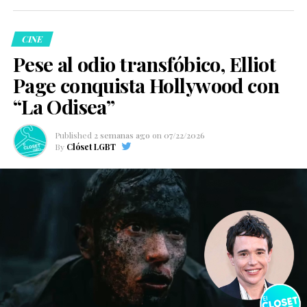
CINE
Pese al odio transfóbico, Elliot
Page conquista Hollywood con
“La Odisea”
Published
2 semanas ago
on
07/22/2026
By
Clóset LGBT