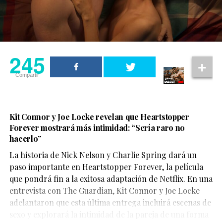
245
Compartir
Kit Connor y Joe Locke revelan que Heartstopper
Forever mostrará más intimidad: “Sería raro no
hacerlo”
La historia de Nick Nelson y Charlie Spring dará un
Aunque su participación no ocupa gran parte del
paso importante en Heartstopper Forever, la película
metraje, el actor logra dejar una fuerte impresión. Su
que pondrá fin a la exitosa adaptación de Netflix. En una
personaje,
Sinon
, juega un papel clave en la historia y
entrevista con The Guardian, Kit Connor y Joe Locke
aporta una mirada profundamente humana sobre las
adelantaron que esta última entrega incluirá escenas de
consecuencias de la guerra.
sexo y explorará la intimidad de la pareja de una forma