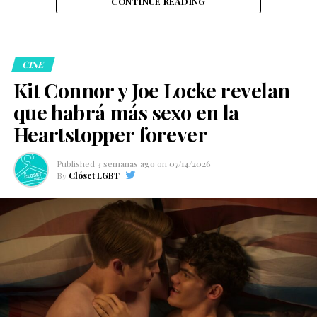
CONTINUE READING
CINE
Kit Connor y Joe Locke revelan
que habrá más sexo en la
Heartstopper forever
Published
3 semanas ago
on
07/14/2026
By
Clóset LGBT