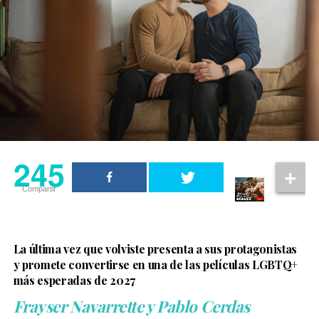
Christopher Nolan también reconoció el trabajo del
actor. En una entrevista con
Rolling Stone UK
, explicó
que Sinon representa el impacto de la guerra en
quienes quedan atrapados en ella y aseguró que Elliot
Page hizo un trabajo “increíble” al dar vida al
personaje.
245
Compartir
La última vez que volviste presenta a sus protagonistas
y promete convertirse en una de las películas LGBTQ+
más esperadas de 2027
Frayser Navarrette y Pablo Cerdas