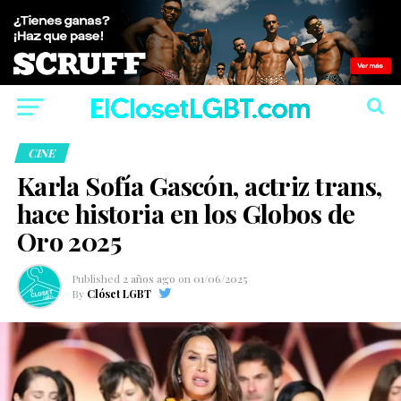
CINE
Karla Sofía Gascón, actriz trans,
hace historia en los Globos de
Oro 2025
Published
2 años ago
on
01/06/2025
By
Clóset LGBT