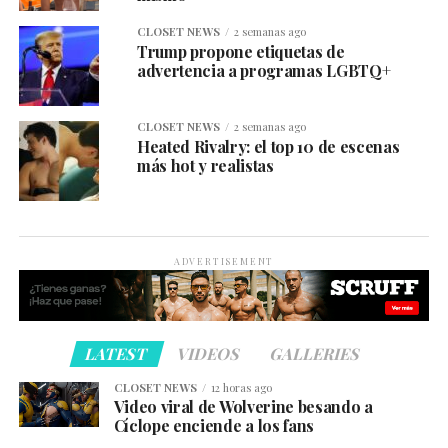
CLOSET NEWS
2 semanas ago
Trump propone etiquetas de
advertencia a programas LGBTQ+
CLOSET NEWS
2 semanas ago
Heated Rivalry: el top 10 de escenas
más hot y realistas
ADVERTISEMENT
LATEST
VIDEOS
GALLERIES
CLOSET NEWS
12 horas ago
Video viral de Wolverine besando a
Cíclope enciende a los fans