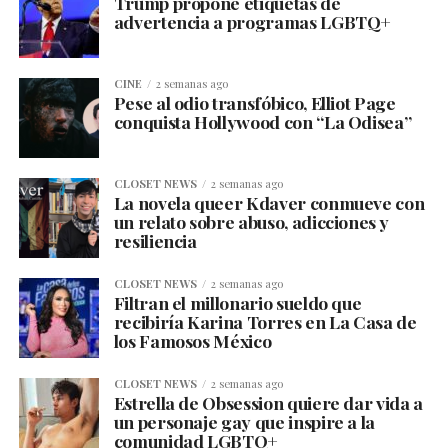
Trump propone etiquetas de
advertencia a programas LGBTQ+
CINE
2 semanas ago
Pese al odio transfóbico, Elliot Page
conquista Hollywood con “La Odisea”
CLOSET NEWS
2 semanas ago
La novela queer Kdaver conmueve con
un relato sobre abuso, adicciones y
resiliencia
CLOSET NEWS
2 semanas ago
Filtran el millonario sueldo que
recibiría Karina Torres en La Casa de
los Famosos México
CLOSET NEWS
2 semanas ago
Estrella de Obsession quiere dar vida a
un personaje gay que inspire a la
comunidad LGBTQ+