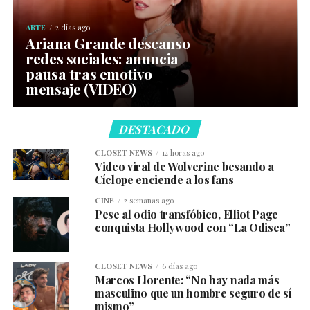
ARTE
2 días ago
Ariana Grande descanso
redes sociales: anuncia
pausa tras emotivo
mensaje (VIDEO)
DESTACADO
CLOSET NEWS
12 horas ago
Video viral de Wolverine besando a
Cíclope enciende a los fans
CINE
2 semanas ago
Pese al odio transfóbico, Elliot Page
conquista Hollywood con “La Odisea”
CLOSET NEWS
6 días ago
Marcos Llorente: “No hay nada más
masculino que un hombre seguro de sí
mismo”