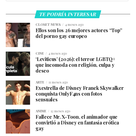
TE PODRÍA INTERESAR
CLOSET NEWS
4 meses ago
Ellos son los 26 mejores actores “Top”
del p0rno gay europeo
CINE
4 meses ago
‘Leviticus’ (2026): el terror LGBTQ+
que incomoda con religión, culpa y
deseo
ARTE
11 meses ago
Exestrella de Disney Franek Skywalker
conquista OnlyF4ns con fotos
sensuales
ANIME
12 meses ago
Fallece Mr. X-Toon, el animador que
convirtió a Disney en fantasía erótica
gay