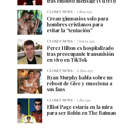
tras emotivo mensaje (VIDEO)
CLOSET NEWS
5 días ago
Crean gimnasios solo para
hombres cristianos para
evitar la “tentación”
CLOSET NEWS
7 horas ago
Perez Hilton es hospitalizado
tras preocupante transmisión
en vivo en TikTok
CLOSET NEWS
6 días ago
Ryan Murphy habla sobre un
reboot de Glee y emociona a
sus fans
CLOSET NEWS
1 día ago
Elliot Page estaría en la mira
para ser Robin en The Batman