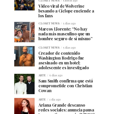
CLOSET NEWS
5 horas ago
Video viral de Wolverine
besando a Cíclope enciende a
los fans
CLOSET NEWS
5 días ago
Marcos Llorente: “No hay
nada más masculino que un
hombre seguro de sí mismo”
CLOSET NEWS
5 días ago
Creador de contenido
Washington Rodrigo fue
asesinado en un hotel;
adolescente es investigado
ARTE
6 días ago
Sam Smith confirma que está
comprometide con Christian
Cowan
ARTE
1 día ago
Ariana Grande descanso
redes sociales: anuncia pausa