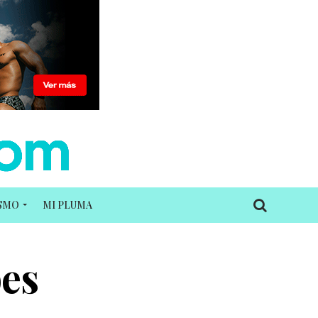
ISMO
MI PLUMA
bes