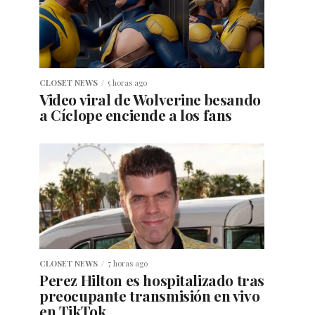
CLOSET NEWS
5 horas ago
Video viral de Wolverine besando
a Cíclope enciende a los fans
CLOSET NEWS
7 horas ago
Perez Hilton es hospitalizado tras
preocupante transmisión en vivo
en TikTok