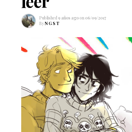
leer
Published
9 años ago
on
06/09/2017
By
N G S T