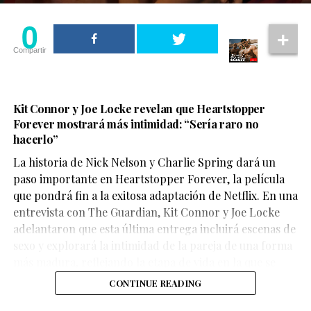
0
Compartir
Kit Connor y Joe Locke revelan que Heartstopper
Forever mostrará más intimidad: “Sería raro no
hacerlo”
La historia de Nick Nelson y Charlie Spring dará un
Aunque su participación no ocupa gran parte del
paso importante en Heartstopper Forever, la película
metraje, el actor logra dejar una fuerte impresión. Su
que pondrá fin a la exitosa adaptación de Netflix. En una
personaje,
Sinon
, juega un papel clave en la historia y
entrevista con The Guardian, Kit Connor y Joe Locke
aporta una mirada profundamente humana sobre las
adelantaron que esta última entrega incluirá escenas de
consecuencias de la guerra.
sexo y explorará la intimidad de la pareja de una forma
más madura, reflejando la etapa de vida en la que se
encuentran los personajes.
CONTINUE READING