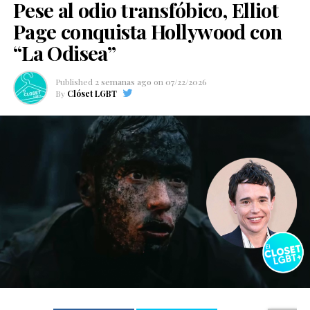
Pese al odio transfóbico, Elliot
Page conquista Hollywood con
“La Odisea”
Published
2 semanas ago
on
07/22/2026
By
Clóset LGBT