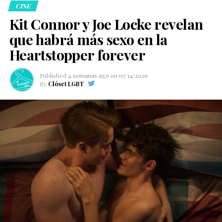
CINE
Kit Connor y Joe Locke revelan
que habrá más sexo en la
Heartstopper forever
Published
4 semanas ago
on
07/14/2026
By
Clóset LGBT