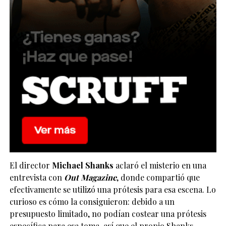
El director
Michael Shanks
aclaró el misterio en una
entrevista con
Out Magazine
, donde compartió que
efectivamente se utilizó una prótesis para esa escena. Lo
curioso es cómo la consiguieron: debido a un
presupuesto limitado, no podían costear una prótesis
específica para esa toma, así que el propio Shanks