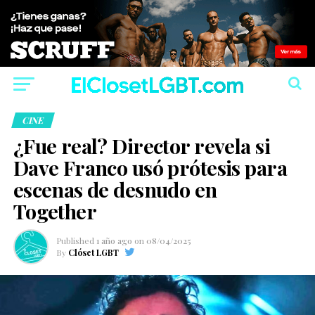
CINE
¿Fue real? Director revela si
Dave Franco usó prótesis para
escenas de desnudo en
Together
Published
1 año ago
on
08/04/2025
By
Clóset LGBT