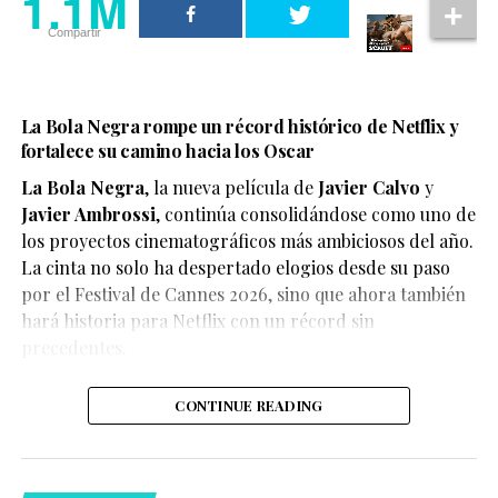
1.1M
Compartir
La Bola Negra rompe un récord histórico de Netflix y
fortalece su camino hacia los Oscar
La Bola Negra
, la nueva película de
Javier Calvo
y
Javier Ambrossi
, continúa consolidándose como uno de
los proyectos cinematográficos más ambiciosos del año.
La cinta no solo ha despertado elogios desde su paso
por el Festival de Cannes 2026, sino que ahora también
Según el medio estadounidense, Marvel Studios realizó
hará historia para Netflix con un récord sin
reuniones y audiciones con varios actores antes de
precedentes.
tomar una decisión, y Connor habría sido el elegido
para interpretar al líder de los mutantes en el esperado
CONTINUE READING
reinicio de la franquicia.