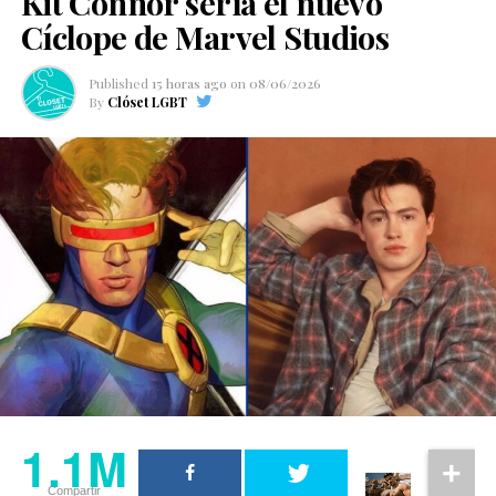
Kit Connor sería el nuevo
Cíclope de Marvel Studios
Published
15 horas ago
on
08/06/2026
By
Clóset LGBT
1.1M
Compartir