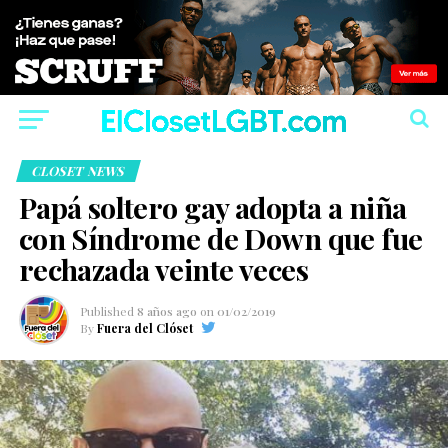
CLOSET NEWS
Papá soltero gay adopta a niña
con Síndrome de Down que fue
rechazada veinte veces
Published
8 años ago
on
01/02/2019
By
Fuera del Clóset