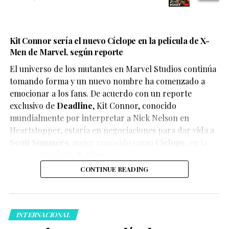
Kit Connor sería el nuevo Cíclope en la película de X-
Men de Marvel, según reporte
El universo de los mutantes en Marvel Studios continúa
tomando forma y un nuevo nombre ha comenzado a
emocionar a los fans. De acuerdo con un reporte
exclusivo de
Deadline
,
Kit Connor
, conocido
mundialmente por interpretar a Nick Nelson en
Heartstopper
, estaría en negociaciones para dar vida a
Scott Summers
, mejor conocido como
Cíclope
, en la
nueva película de
X-Men
.
CONTINUE READING
INTERNACIONAL