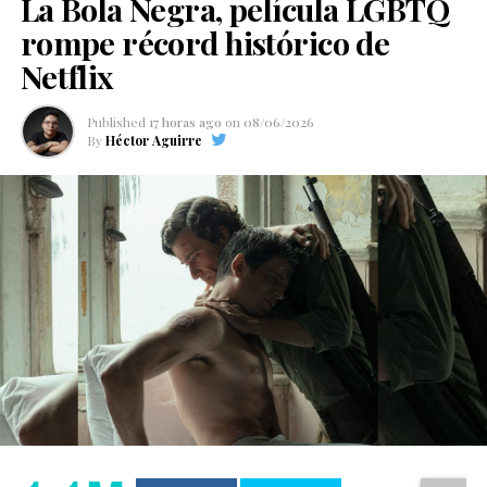
La Bola Negra, película LGBTQ
rompe récord histórico de
Netflix
Published
17 horas ago
on
08/06/2026
By
Héctor Aguirre