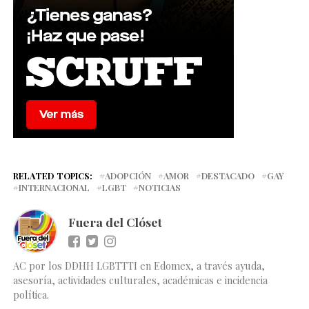
RELATED TOPICS:
ADOPCIÓN
AMOR
DESTACADO
GAY
INTERNACIONAL
LGBT
NOTICIAS
Fuera del Clóset
AC por los DDHH LGBTTTI en Edomex, a través ayuda,
asesoría, actividades culturales, académicas e incidencia
política.