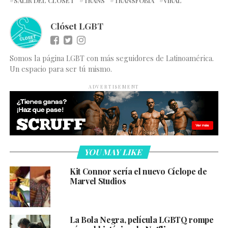
SALIR DEL CLOSET
TRANS
TRANSFOBIA
VIRAL
Clóset LGBT
Somos la página LGBT con más seguidores de Latinoamérica.
Un espacio para ser tú mismo.
ADVERTISEMENT
YOU MAY LIKE
Kit Connor sería el nuevo Cíclope de
Marvel Studios
La Bola Negra, película LGBTQ rompe