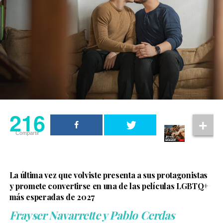
Christopher Nolan también reconoció el trabajo del
actor. En una entrevista con
Rolling Stone UK
, explicó
que Sinon representa el impacto de la guerra en
quienes quedan atrapados en ella y aseguró que Elliot
Page hizo un trabajo “increíble” al dar vida al
personaje.
216
Compartir
La última vez que volviste presenta a sus protagonistas
y promete convertirse en una de las películas LGBTQ+
más esperadas de 2027
Frayser Navarrette y Pablo Cerdas