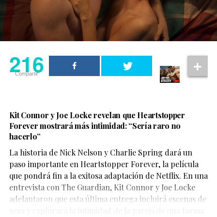
216
Compartir
Kit Connor y Joe Locke revelan que Heartstopper
Forever mostrará más intimidad: “Sería raro no
hacerlo”
La historia de Nick Nelson y Charlie Spring dará un
Aunque su participación no ocupa gran parte del
paso importante en Heartstopper Forever, la película
metraje, el actor logra dejar una fuerte impresión. Su
que pondrá fin a la exitosa adaptación de Netflix. En una
personaje,
Sinon
, juega un papel clave en la historia y
entrevista con The Guardian, Kit Connor y Joe Locke
aporta una mirada profundamente humana sobre las
adelantaron que esta última entrega incluirá escenas de
consecuencias de la guerra.
sexo y explorará la intimidad de la pareja de una forma