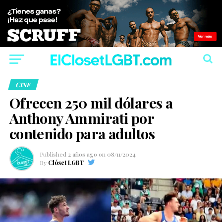
CINE
Ofrecen 250 mil dólares a
Anthony Ammirati por
contenido para adultos
Published
2 años ago
on
08/11/2024
By
Clóset LGBT