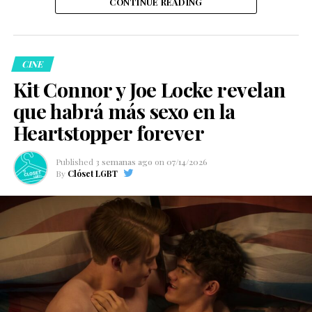
CONTINUE READING
CINE
Kit Connor y Joe Locke revelan
que habrá más sexo en la
Heartstopper forever
Published
3 semanas ago
on
07/14/2026
By
Clóset LGBT