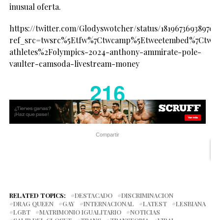
inusual oferta.
https://twitter.com/Glodyswotcher/status/181967369389703
ref_src=twsrc%5Etfw%7Ctwcamp%5Etweetembed%7Ctwter
athletes%2Folympics-2024-anthony-ammirate-pole-
vaulter-camsoda-livestream-money
216
Compartir
RELATED TOPICS:
DESTACADO
DISCRIMINACION
DRAG QUEEN
GAY
INTERNACIONAL
LATEST
LESBIANA
LGBT
MATRIMONIO IGUALITARIO
NOTICIAS