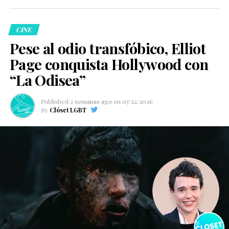
CINE
Pese al odio transfóbico, Elliot
Page conquista Hollywood con
“La Odisea”
Published
2 semanas ago
on
07/22/2026
By
Clóset LGBT