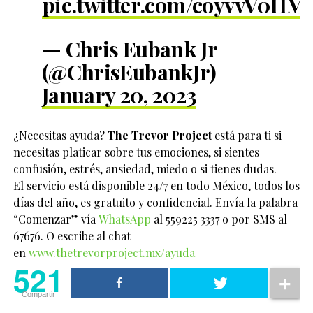
pic.twitter.com/coyvvV0HM
— Chris Eubank Jr
(@ChrisEubankJr)
January 20, 2023
¿Necesitas ayuda?
The Trevor Project
está para ti si
necesitas platicar sobre tus emociones, si sientes
confusión, estrés, ansiedad, miedo o si tienes dudas.
El servicio está disponible 24/7 en todo México, todos los
días del año, es gratuito y confidencial. Envía la palabra
“Comenzar” vía
WhatsApp
al 559225 3337 o por SMS al
67676. O escribe al chat
en
www.thetrevorproject.mx/ayuda
521
Compartir