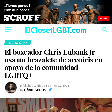
ATEMPORAL
El boxeador Chris Eubank Jr
usa un brazalete de arcoíris en
apoyo de la comunidad
LGBTQ+
Published
4 años ago
on
01/24/2023
By
Héctor Aguirre