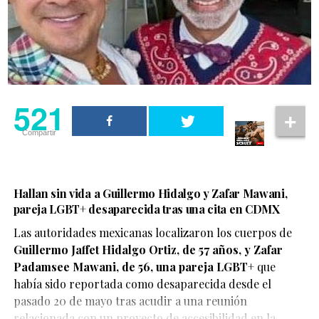
521
Compartir
Hallan sin vida a Guillermo Hidalgo y Zafar Mawani,
pareja LGBT+ desaparecida tras una cita en CDMX
Las autoridades mexicanas localizaron los cuerpos de
Guillermo Jaffet Hidalgo Ortiz, de 57 años, y Zafar
De acuerdo con el testimonio compartido por la pareja,
Padamsee Mawani, de 56, una pareja LGBT+
que
ambos se encontraban disfrutando de un momento de
había sido reportada como desaparecida desde el
afecto cuando fueron abordados por elementos de
pasado 20 de mayo tras acudir a una reunión
seguridad, quienes les habrían advertido que debían
relacionada con un proyecto de accesibilidad en la