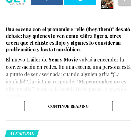
Compartir
Una escena con el pronombre “elle (they/them)” desató
debate: hay quienes lo ven como sátira ligera, otres
creen que el chiste es flojo y algunes lo consideran
problemático y hasta transfóbico.
La boda del influencer Un Tal Fredo se convirtió en uno
de los eventos más virales del momento, luego de que el
El nuevo tráiler de
Scary Movie
volvió a encender la
cantante Carlos Rivera apareciera como sorpresa y
conversación en redes. En una escena, una persona está
ofreciera un concierto privado.
a punto de ser asesinada; cuando alguien grita “¡La
apuñaló!”, la víctima responde: “
Mi pronombre no es
ella, es elle
”, como si la herida física pasara a segundo
término.
Ver esta publicación en Instagram
CONTINUE READING
El enlace con su pareja, Adrián Álvarez, se celebró este
fin de semana en Cuatro Ciénegas, en una boda de
varios días que reunió a influencers, amistades cercanas
ATEMPORAL