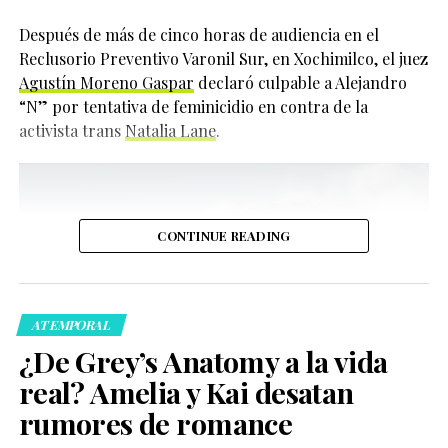
impacto positivo.
Después de más de cinco horas de audiencia en el
521
Reclusorio Preventivo Varonil Sur, en Xochimilco, el juez
“He podido vivir siendo
Agustín Moreno Gaspar
declaró culpable a Alejandro
Compartir
yo misma durante
“N” por tentativa de feminicidio en contra de la
activista trans
Natalia Lane
.
mucho tiempo y me
siento cómoda en mi
piel. Quiero que otras
personas también
CONTINUE READING
puedan sentir esa
comodidad”, expresó.
ATEMPORAL
¿De Grey’s Anatomy a la vida
Actualmente, Cynthia Erivo también protagoniza una
real? Amelia y Kai desatan
producción teatral de
Dracula
en el West End de
rumores de romance
Londres, donde interpreta no solo al personaje
Sin embargo, su historia no fue sencilla. Tierney reveló
principal, sino a otros 22 personajes más, sumando un