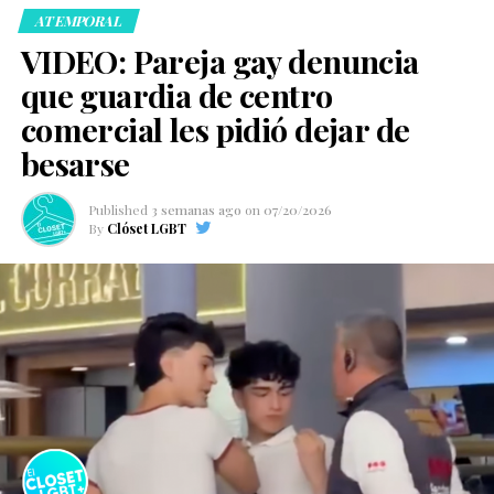
ATEMPORAL
VIDEO: Pareja gay denuncia
que guardia de centro
comercial les pidió dejar de
besarse
Published
3 semanas ago
on
07/20/2026
By
Clóset LGBT