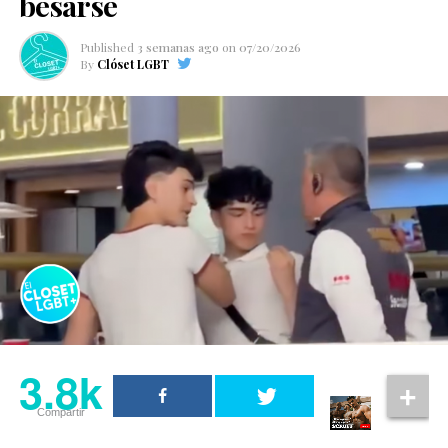
besarse
Published
3 semanas ago
on
07/20/2026
By
Clóset LGBT
3.8k
Compartir