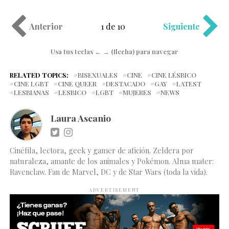
Anterior
1 de 10
Siguiente
Usa tus teclas ← → (flecha) para navegar
RELATED TOPICS:
BISEXUALES
CINE
CINE LÉSBICO
CINE LGBT
CINE QUEER
DESTACADO
GAY
LATEST
LESBIANAS
LESBICO
LGBT
MUJERES
NEWS
Laura Ascanio
Cinéfila, lectora, geek y gamer de afición. Zeldera por
naturaleza, amante de los animales y Pokémon. Alma mater:
Ravenclaw. Fan de Marvel, DC y de Star Wars (toda la vida).
ADVERTISEMENT