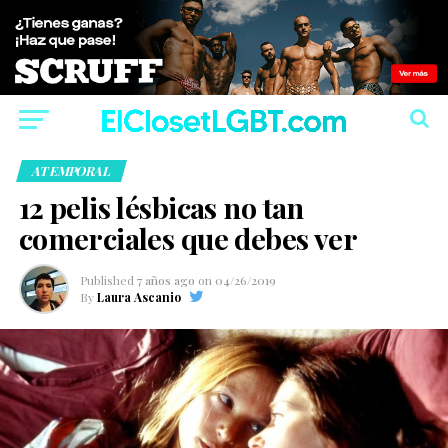
ATEMPORAL
12 pelis lésbicas no tan
comerciales que debes ver
Published
7 años ago
on
04/26/2019
By
Laura Ascanio