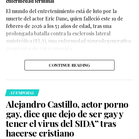
enfermedad terminal
El mundo del entretenimiento está de luto por la
3.8k
muerte del actor Eric Dane, quien falleció este 19 de
Compartir
febrero de 2026 a los 53 años de edad, tras una
Brunch y experiencias wellness
prolongada batalla contra la esclerosis lateral
amiotrófica (ELA), una enfermedad neurodegenerativa
Código de vestimenta y uso limitado de celulares
La broma dura apenas segundos, pero fue suficiente
progresiva sin cura conocida.
para abrir un debate amplio en X, TikTok e Instagram.
CONTINUE READING
ATEMPORAL
Alejandro Castillo, actor porno
Les recuerdo que
gay, dice que dejo de ser gay y
Marlon Wayans,
tener el virus del SIDA” tras
productor de scary
hacerse cristiano