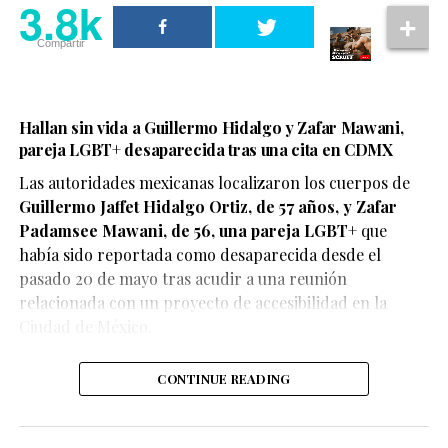
3.8k
Compartir
Hallan sin vida a Guillermo Hidalgo y Zafar Mawani,
pareja LGBT+ desaparecida tras una cita en CDMX
Las autoridades mexicanas localizaron los cuerpos de
Guillermo Jaffet Hidalgo Ortiz, de 57 años, y Zafar
De acuerdo con el testimonio compartido por la pareja,
Padamsee Mawani, de 56, una pareja LGBT+
que
ambos se encontraban disfrutando de un momento de
había sido reportada como desaparecida desde el
afecto cuando fueron abordados por elementos de
pasado 20 de mayo tras acudir a una reunión
seguridad, quienes les habrían advertido que debían
relacionada con un proyecto de accesibilidad en la
detener esas muestras de cariño o abandonar el centro
Ciudad de México.
comercial.
CONTINUE READING