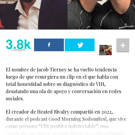
protección y acceso a la justicia para todas las personas,
estos personajes
incluidas las parejas y familias LGBT+, que merecen vivir
con seguridad y dignidad.
aparentemente
heterosexuales siendo
3.8k
dos personas queer, y
3.8k
Compartir
aun así contar una
Compartir
historia de amor y
cercanía”, comentó.
El nombre de Jacob Tierney se ha vuelto tendencia
luego de que resurgiera un clip en el que habla con
total honestidad sobre su diagnóstico de VIH,
“Hay algo realmente
desatando una ola de apoyo y conversación en redes
especial en eso”, añadió
sociales.
la actriz.
El creador de Heated Rivalry compartió en 2022,
durante el podcast Good Morning Sodomites!, que vive
El tema no llega solo: “
RUNWAY
” forma parte del
Las declaraciones de Cynthia Erivo han sido celebradas
como persona “VIH positivo indetectable”, una
soundtrack de
The Devil Wears Prada 2
, y suena durante
por fans LGBTQ+, quienes consideran que representan
condición que hoy le permite llevar una vida saludable