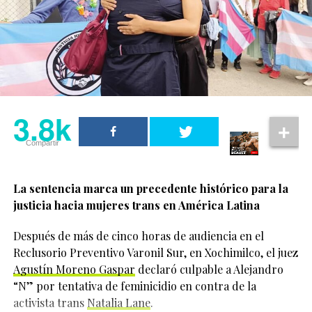
Jonathan Bailey y Cynthia Erivo
también colaboran fuera de la
pantalla
Erivo también habló sobre el trabajo de Bailey con
The
Shameless Fund
, organización creada por el actor en
3.8k
2024 para recaudar fondos destinados a grupos
Compartir
LGBTQIA+ alrededor del mundo.
La actriz reveló que Jonathan Bailey la invitó a
La sentencia marca un precedente histórico para la
participar desde el inicio del proyecto y aceptó porque
justicia hacia mujeres trans en América Latina
entendió que el actor realmente quería generar un
impacto positivo.
Después de más de cinco horas de audiencia en el
3.8k
Reclusorio Preventivo Varonil Sur, en Xochimilco, el juez
“He podido vivir siendo
Agustín Moreno Gaspar
declaró culpable a Alejandro
Compartir
yo misma durante
“N” por tentativa de feminicidio en contra de la
activista trans
Natalia Lane
.