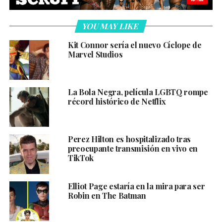
YOU MAY LIKE
Kit Connor sería el nuevo Cíclope de
Marvel Studios
La Bola Negra, película LGBTQ rompe
récord histórico de Netflix
Perez Hilton es hospitalizado tras
preocupante transmisión en vivo en
TikTok
Elliot Page estaría en la mira para ser
Robin en The Batman