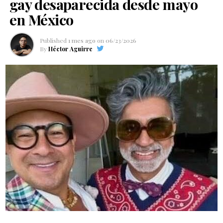
gay desaparecida desde mayo
en México
Published
1 mes ago
on
06/23/2026
By
Héctor Aguirre