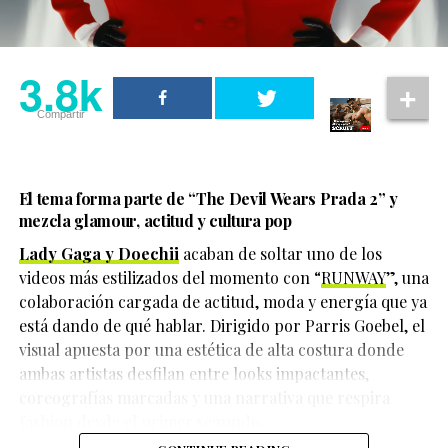
durante la tarde del 20 de mayo.
Una publicación compartida de El Clóset LGBT (@elclosetlgbt)
La preocupación aumentó cuando familiares detectaron
3.8k
3.8k
movimientos bancarios realizados después de su
desaparición, lo que impulsó las investigaciones que
Compartir
Compartir
finalmente llevaron al hallazgo de la fosa clandestina.
El tema forma parte de
“The Devil Wears Prada 2”
y
mezcla glamour, actitud y cultura pop
Lady Gaga y Doechii
acaban de soltar uno de los
videos más estilizados del momento con “
RUNWAY
”, una
colaboración cargada de actitud, moda y energía que ya
está dando de qué hablar. Dirigido por Parris Goebel, el
visual apuesta por una estética de alta costura donde
ambas artistas desfilan entre looks impactantes,
coreografías marcadas y una narrativa que respira
fashion desde el primer segundo.
Hasta el momento, las autoridades continúan