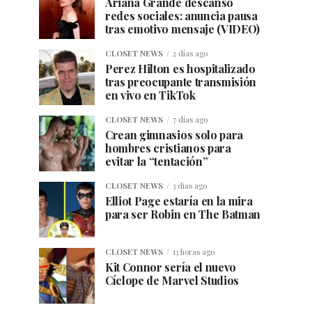
Ariana Grande descanso
redes sociales: anuncia pausa
tras emotivo mensaje (VIDEO)
CLOSET NEWS
2 días ago
Perez Hilton es hospitalizado
tras preocupante transmisión
en vivo en TikTok
CLOSET NEWS
7 días ago
Crean gimnasios solo para
hombres cristianos para
evitar la “tentación”
CLOSET NEWS
3 días ago
Elliot Page estaría en la mira
para ser Robin en The Batman
CLOSET NEWS
13 horas ago
Kit Connor sería el nuevo
Cíclope de Marvel Studios