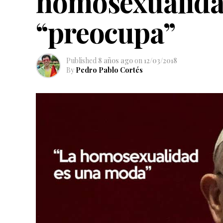
homosexualidad
“preocupa”
Published
8 años ago
on
12/03/2018
By
Pedro Pablo Cortés