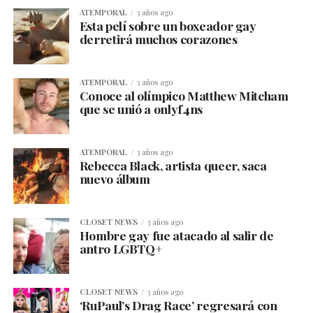
ATEMPORAL
3 años ago
Esta pelí sobre un boxeador gay
derretirá muchos corazones
ATEMPORAL
3 años ago
Conoce al olímpico Matthew Mitcham
que se unió a onlyf4ns
ATEMPORAL
3 años ago
Rebecca Black, artista queer, saca
nuevo álbum
CLOSET NEWS
3 años ago
Hombre gay fue atacado al salir de
antro LGBTQ+
CLOSET NEWS
3 años ago
‘RuPaul’s Drag Race’ regresará con