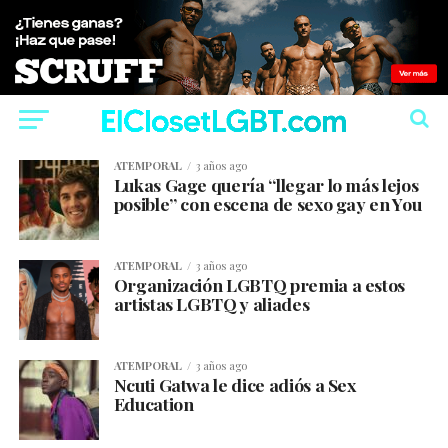
ATEMPORAL
3 años ago
Lukas Gage quería “llegar lo más lejos
posible” con escena de sexo gay en You
ATEMPORAL
3 años ago
Organización LGBTQ premia a estos
artistas LGBTQ y aliades
ATEMPORAL
3 años ago
Ncuti Gatwa le dice adiós a Sex
Education