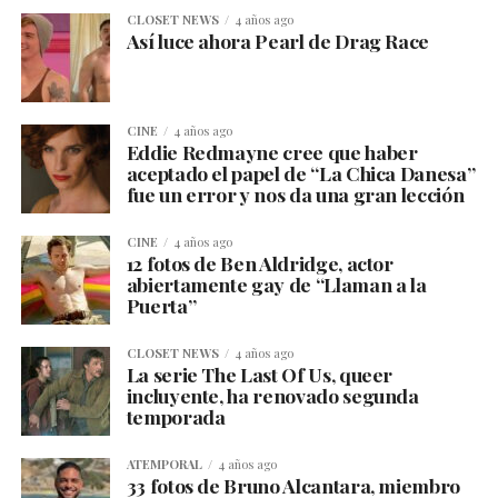
CLOSET NEWS
4 años ago
Así luce ahora Pearl de Drag Race
CINE
4 años ago
Eddie Redmayne cree que haber
aceptado el papel de “La Chica Danesa”
fue un error y nos da una gran lección
CINE
4 años ago
12 fotos de Ben Aldridge, actor
abiertamente gay de “Llaman a la
Puerta”
CLOSET NEWS
4 años ago
La serie The Last Of Us, queer
incluyente, ha renovado segunda
temporada
ATEMPORAL
4 años ago
33 fotos de Bruno Alcantara, miembro