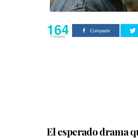
164
Comparte
Compartir
El esperado drama q