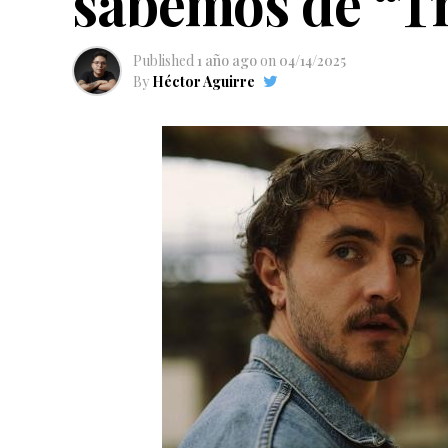
sabemos de “Th
Published
1 año ago
on
04/14/2025
By
Héctor Aguirre