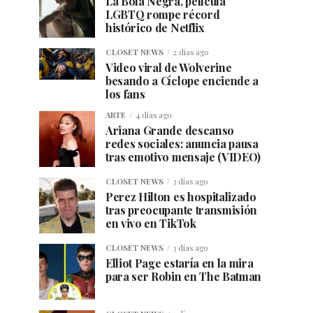
La Bola Negra, película
LGBTQ rompe récord
histórico de Netflix
CLOSET NEWS
2 días ago
Video viral de Wolverine
besando a Cíclope enciende a
los fans
ARTE
4 días ago
Ariana Grande descanso
redes sociales: anuncia pausa
tras emotivo mensaje (VIDEO)
CLOSET NEWS
3 días ago
Perez Hilton es hospitalizado
tras preocupante transmisión
en vivo en TikTok
CLOSET NEWS
3 días ago
Elliot Page estaría en la mira
para ser Robin en The Batman