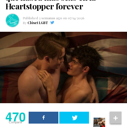
Heartstopper forever
Published
3 semanas ago
on
07/14/2026
By
Clóset LGBT
470
Compartir