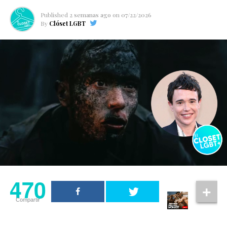
Published
2 semanas ago
on
07/22/2026
By
Clóset LGBT
470
Compartir