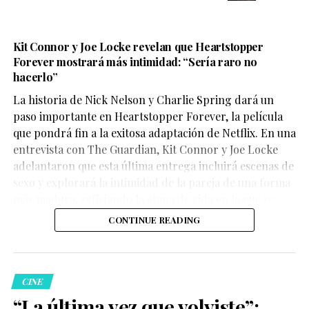
Kit Connor y Joe Locke revelan que Heartstopper
Forever mostrará más intimidad: “Sería raro no
hacerlo”
La historia de Nick Nelson y Charlie Spring dará un
Aunque su participación no ocupa gran parte del
paso importante en Heartstopper Forever, la película
metraje, el actor logra dejar una fuerte impresión. Su
que pondrá fin a la exitosa adaptación de Netflix. En una
personaje,
Sinon
, juega un papel clave en la historia y
entrevista con The Guardian, Kit Connor y Joe Locke
aporta una mirada profundamente humana sobre las
adelantaron que esta última entrega incluirá escenas de
consecuencias de la guerra.
sexo y explorará la intimidad de la pareja de una forma
más madura, reflejando la etapa de vida en la que se
encuentran los personajes.
CONTINUE READING
La crítica destaca la actuación
CINE
“La última vez que volviste”: