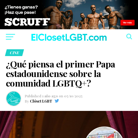
CINE
¿Qué piensa el primer Papa
estadounidense sobre la
comunidad LGBTQ+?
Published
1 año ago
on
05/10/2025
By
Clóset LGBT