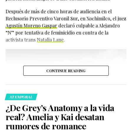
entendió que el actor realmente quería generar un
impacto positivo.
Después de más de cinco horas de audiencia en el
156
Reclusorio Preventivo Varonil Sur, en Xochimilco, el juez
“He podido vivir siendo
Agustín Moreno Gaspar
declaró culpable a Alejandro
Compartir
yo misma durante
“N” por tentativa de feminicidio en contra de la
activista trans
Natalia Lane
.
mucho tiempo y me
siento cómoda en mi
piel. Quiero que otras
personas también
CONTINUE READING
puedan sentir esa
comodidad”, expresó.
ATEMPORAL
¿De Grey’s Anatomy a la vida
Actualmente, Cynthia Erivo también protagoniza una
real? Amelia y Kai desatan
producción teatral de
Dracula
en el West End de
rumores de romance
Londres, donde interpreta no solo al personaje
Sin embargo, su historia no fue sencilla. Tierney reveló
principal, sino a otros 22 personajes más, sumando un