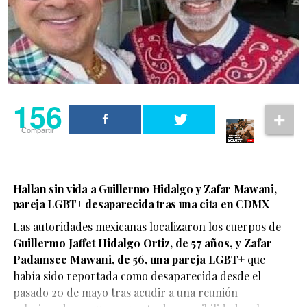
156
Compartir
Hallan sin vida a Guillermo Hidalgo y Zafar Mawani,
pareja LGBT+ desaparecida tras una cita en CDMX
Las autoridades mexicanas localizaron los cuerpos de
Guillermo Jaffet Hidalgo Ortiz, de 57 años, y Zafar
De acuerdo con el testimonio compartido por la pareja,
Padamsee Mawani, de 56, una pareja LGBT+
que
ambos se encontraban disfrutando de un momento de
había sido reportada como desaparecida desde el
afecto cuando fueron abordados por elementos de
pasado 20 de mayo tras acudir a una reunión