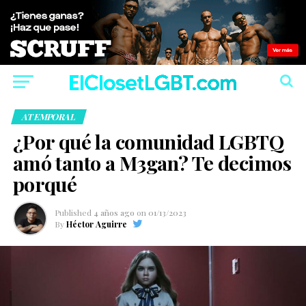
ATEMPORAL
¿Por qué la comunidad LGBTQ
amó tanto a M3gan? Te decimos
porqué
Published
4 años ago
on
01/13/2023
By
Héctor Aguirre