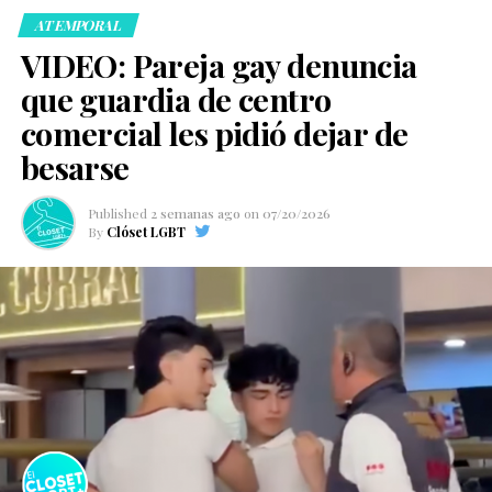
ATEMPORAL
VIDEO: Pareja gay denuncia
que guardia de centro
comercial les pidió dejar de
besarse
Published
2 semanas ago
on
07/20/2026
By
Clóset LGBT