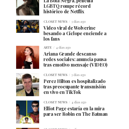
La Bola Negra, película
LGBTQ rompe récord
histórico de Netflix
CLOSET NEWS
3 días ago
Video viral de Wolverine
besando a Cíclope enciende a
los fans
ARTE
4 días ago
Ariana Grande descanso
redes sociales: anuncia pausa
tras emotivo mensaje (VIDEO)
CLOSET NEWS
3 días ago
Perez Hilton es hospitalizado
tras preocupante transmisión
en vivo en TikTok
CLOSET NEWS
4 días ago
Elliot Page estaría en la mira
para ser Robin en The Batman