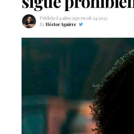
sigue prohibie
Published
4 años ago
on
08/24/2022
By
Héctor Aguirre