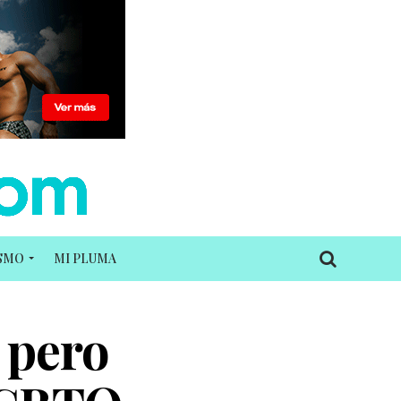
ISMO
MI PLUMA
 pero