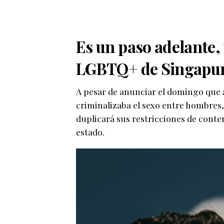
Es un paso adelante,
LGBTQ+ de Singapur
A pesar de anunciar el domingo que a
criminalizaba el sexo entre hombres,
duplicará sus restricciones de cont
estado.