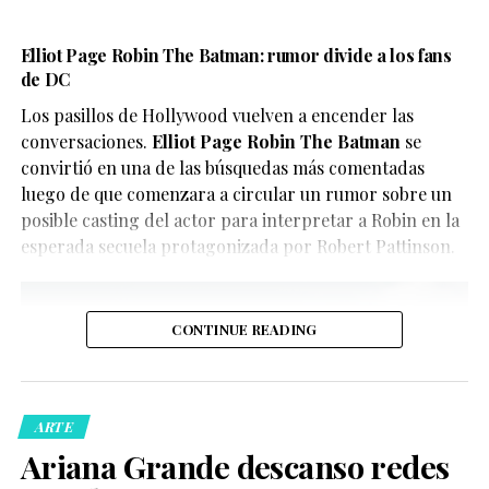
contenido para evitar confusiones.
en la visibilidad LGBTQ+.
En este caso, el objetivo del video parece ser
Elliot Page Robin The Batman: rumor divide a los fans
El reparto reúne a figuras como Penélope Cruz,
de DC
únicamente divertir a los seguidores de X-Men, quienes
Guitarricadelafuente
,
Miguel Bernardeau
,
Lola Dueñas
y
han convertido el clip en uno de los contenidos virales
Los pasillos de Hollywood vuelven a encender las
Glenn Close
.
del momento.
conversaciones.
Elliot Page Robin The Batman
se
convirtió en una de las búsquedas más comentadas
luego de que comenzara a circular un rumor sobre un
posible casting del actor para interpretar a Robin en la
esperada secuela protagonizada por Robert Pattinson.
CONTINUE READING
De acuerdo con la información oficial difundida por la
Oficina del Sheriff de Miami-Dade, los agentes
acudieron al domicilio tras recibir llamadas de personas
ARTE
preocupadas por el bienestar del creador de contenido.
Ariana Grande descanso redes
Posteriormente, las autoridades confirmaron que la