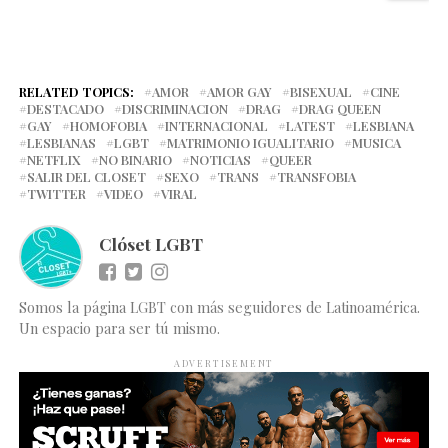
RELATED TOPICS:
AMOR
AMOR GAY
BISEXUAL
CINE
DESTACADO
DISCRIMINACION
DRAG
DRAG QUEEN
GAY
HOMOFOBIA
INTERNACIONAL
LATEST
LESBIANA
LESBIANAS
LGBT
MATRIMONIO IGUALITARIO
MUSICA
NETFLIX
NO BINARIO
NOTICIAS
QUEER
SALIR DEL CLOSET
SEXO
TRANS
TRANSFOBIA
TWITTER
VIDEO
VIRAL
Clóset LGBT
Somos la página LGBT con más seguidores de Latinoamérica.
Un espacio para ser tú mismo.
ADVERTISEMENT