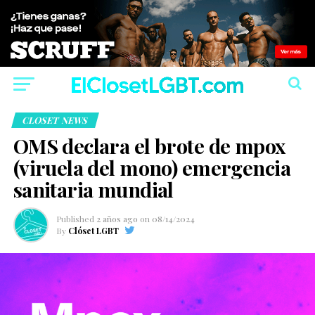
CLOSET NEWS
OMS declara el brote de mpox
(viruela del mono) emergencia
sanitaria mundial
Published
2 años ago
on
08/14/2024
By
Clóset LGBT