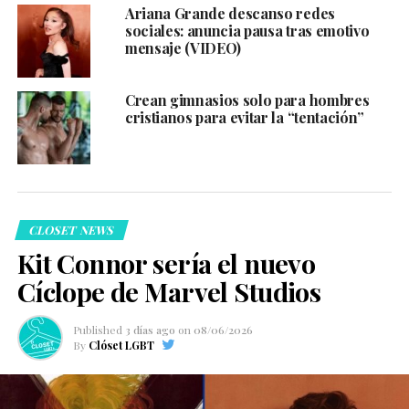
Ariana Grande descanso redes
sociales: anuncia pausa tras emotivo
mensaje (VIDEO)
Crean gimnasios solo para hombres
cristianos para evitar la “tentación”
CLOSET NEWS
Kit Connor sería el nuevo
Cíclope de Marvel Studios
Published
3 días ago
on
08/06/2026
By
Clóset LGBT