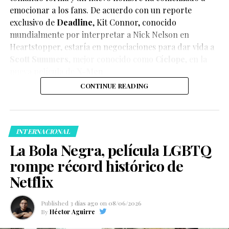
emocionar a los fans. De acuerdo con un reporte
exclusivo de
Deadline
,
Kit Connor
, conocido
mundialmente por interpretar a Nick Nelson en
Heartstopper
, estaría en negociaciones para dar vida a
Scott Summers
, mejor conocido como
Cíclope
, en la
nueva película de
X-Men
.
CONTINUE READING
INTERNACIONAL
La Bola Negra, película LGBTQ
rompe récord histórico de
Netflix
Published
3 días ago
on
08/06/2026
By
Héctor Aguirre