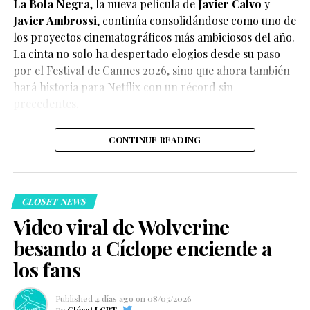
La Bola Negra
, la nueva película de
Javier Calvo
y
Javier Ambrossi
, continúa consolidándose como uno de
los proyectos cinematográficos más ambiciosos del año.
La cinta no solo ha despertado elogios desde su paso
por el Festival de Cannes 2026, sino que ahora también
Según el medio estadounidense, Marvel Studios realizó
hará historia para Netflix con un récord sin
reuniones y audiciones con varios actores antes de
precedentes.
tomar una decisión, y Connor habría sido el elegido
para interpretar al líder de los mutantes en el esperado
CONTINUE READING
reinicio de la franquicia.
CLOSET NEWS
Video viral de Wolverine
besando a Cíclope enciende a
Hasta el momento, Marvel Studios no ha confirmado
los fans
oficialmente el casting, por lo que la información
debe considerarse un reporte y no un anuncio
Published
4 días ago
on
08/05/2026
oficial.