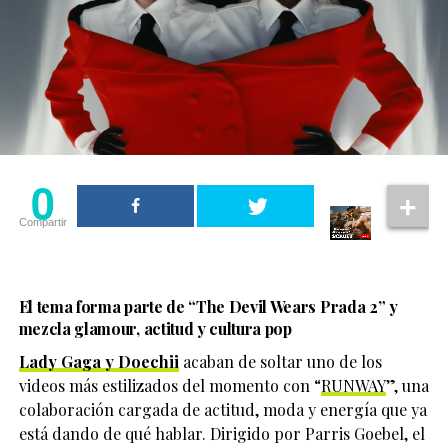
amistades, ambos compartieron su ubicación en tiempo
real con una amiga cercana. Horas después, sus
teléfonos celulares dejaron de emitir señal y fueron
apagados. La última ubicación conocida se registró
durante la tarde del 20 de mayo.
Una publicación compartida de El Clóset LGBT (@elclosetlgbt)
La preocupación aumentó cuando familiares detectaron
0
0
movimientos bancarios realizados después de su
desaparición, lo que impulsó las investigaciones que
Compartir
Compartir
finalmente llevaron al hallazgo de la fosa clandestina.
El tema forma parte de
“The Devil Wears Prada 2”
y
mezcla glamour, actitud y cultura pop
Lady Gaga y Doechii
acaban de soltar uno de los
videos más estilizados del momento con “
RUNWAY
”, una
colaboración cargada de actitud, moda y energía que ya
está dando de qué hablar. Dirigido por Parris Goebel, el