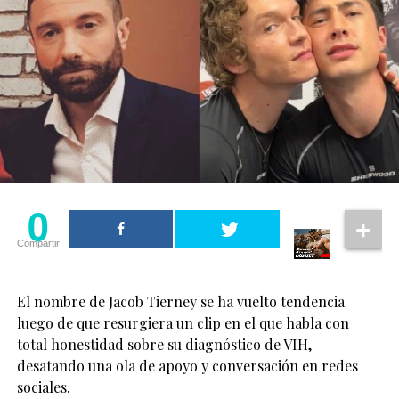
de la pareja.
“Él y yo hablábamos
El caso también vuelve a poner atención sobre la
mucho de que ambos
necesidad de fortalecer los mecanismos de búsqueda,
podíamos interpretar
protección y acceso a la justicia para todas las personas,
estos personajes
incluidas las parejas y familias LGBT+, que merecen vivir
con seguridad y dignidad.
aparentemente
heterosexuales siendo
0
dos personas queer, y
0
Compartir
aun así contar una
Compartir
historia de amor y
cercanía”, comentó.
El nombre de Jacob Tierney se ha vuelto tendencia
luego de que resurgiera un clip en el que habla con
total honestidad sobre su diagnóstico de VIH,
“Hay algo realmente
desatando una ola de apoyo y conversación en redes
especial en eso”, añadió
sociales.