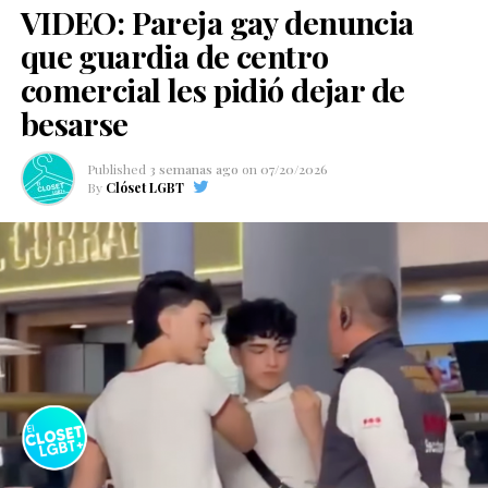
VIDEO: Pareja gay denuncia
que guardia de centro
comercial les pidió dejar de
besarse
Published
3 semanas ago
on
07/20/2026
By
Clóset LGBT