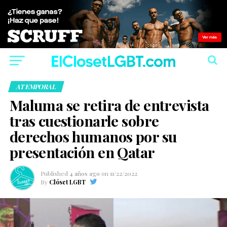
ATEMPORAL
Maluma se retira de entrevista
tras cuestionarle sobre
derechos humanos por su
presentación en Qatar
Published
4 años ago
on
11/22/2022
By
Clóset LGBT