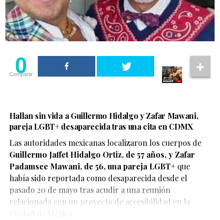
0
Compartir
Hallan sin vida a Guillermo Hidalgo y Zafar Mawani,
pareja LGBT+ desaparecida tras una cita en CDMX
Las autoridades mexicanas localizaron los cuerpos de
Guillermo Jaffet Hidalgo Ortiz, de 57 años, y Zafar
De acuerdo con el testimonio compartido por la pareja,
Padamsee Mawani, de 56, una pareja LGBT+
que
ambos se encontraban disfrutando de un momento de
había sido reportada como desaparecida desde el
afecto cuando fueron abordados por elementos de
pasado 20 de mayo tras acudir a una reunión
seguridad, quienes les habrían advertido que debían
relacionada con un proyecto de accesibilidad en la
detener esas muestras de cariño o abandonar el centro
Ciudad de México.