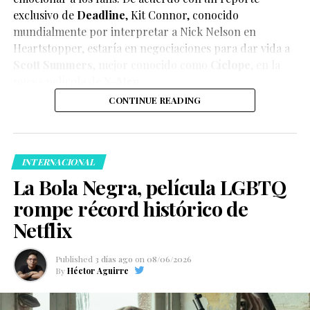
exclusivo de
Deadline
,
Kit Connor
, conocido
mundialmente por interpretar a Nick Nelson en
Heartstopper
, estaría en negociaciones para dar vida a
Scott Summers
, mejor conocido como
Cíclope
, en la
nueva película de
X-Men
.
CONTINUE READING
INTERNACIONAL
La Bola Negra, película LGBTQ
rompe récord histórico de
Netflix
Published
3 días ago
on
08/06/2026
By
Héctor Aguirre