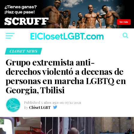
CLOSET NEWS
Grupo extremista anti-
derechos violentó a decenas de
personas en marcha LGBTQ en
Georgia, Tbilisi
Published
5 años ago
on
07/12/2021
By
Clóset LGBT