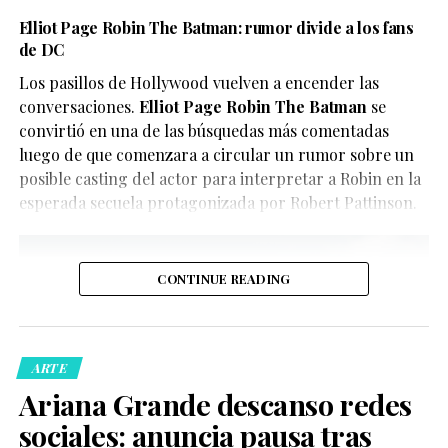
En este caso, el objetivo del video parece ser
Elliot Page Robin The Batman: rumor divide a los fans
El reparto reúne a figuras como Penélope Cruz,
de DC
únicamente divertir a los seguidores de X-Men, quienes
Guitarricadelafuente
,
Miguel Bernardeau
,
Lola Dueñas
y
han convertido el clip en uno de los contenidos virales
Los pasillos de Hollywood vuelven a encender las
Glenn Close
.
del momento.
conversaciones.
Elliot Page Robin The Batman
se
convirtió en una de las búsquedas más comentadas
luego de que comenzara a circular un rumor sobre un
posible casting del actor para interpretar a Robin en la
esperada secuela protagonizada por Robert Pattinson.
CONTINUE READING
De acuerdo con la información oficial difundida por la
Oficina del Sheriff de Miami-Dade, los agentes
acudieron al domicilio tras recibir llamadas de personas
ARTE
preocupadas por el bienestar del creador de contenido.
Ariana Grande descanso redes
Posteriormente, las autoridades confirmaron que la
sociales: anuncia pausa tras
persona fue trasladada de manera segura a un hospital