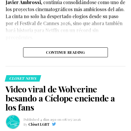
Javier Ambrossi
, continúa consolidándose como uno de
los proyectos cinematográficos más ambiciosos del año.
La cinta no solo ha despertado elogios desde su paso
por el Festival de Cannes 2026, sino que ahora también
Según el medio estadounidense, Marvel Studios realizó
hará historia para Netflix con un récord sin
reuniones y audiciones con varios actores antes de
precedentes.
tomar una decisión, y Connor habría sido el elegido
para interpretar al líder de los mutantes en el esperado
CONTINUE READING
reinicio de la franquicia.
CLOSET NEWS
Video viral de Wolverine
besando a Cíclope enciende a
Hasta el momento, Marvel Studios no ha confirmado
los fans
oficialmente el casting, por lo que la información
debe considerarse un reporte y no un anuncio
Published
4 días ago
on
08/05/2026
oficial.
By
Clóset LGBT