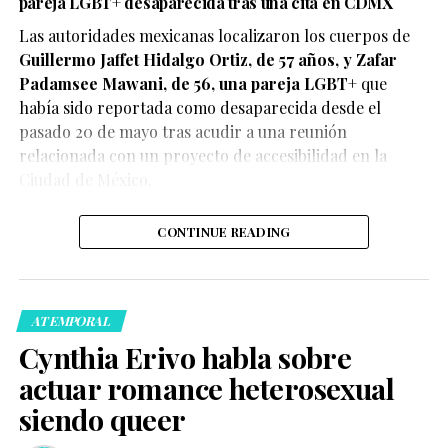
pareja LGBT+ desaparecida tras una cita en CDMX
Las autoridades mexicanas localizaron los cuerpos de
Guillermo Jaffet Hidalgo Ortiz, de 57 años, y Zafar
De acuerdo con el testimonio compartido por la pareja,
Padamsee Mawani, de 56, una pareja LGBT+
que
ambos se encontraban disfrutando de un momento de
había sido reportada como desaparecida desde el
afecto cuando fueron abordados por elementos de
pasado 20 de mayo tras acudir a una reunión
seguridad, quienes les habrían advertido que debían
relacionada con un proyecto de accesibilidad en la
detener esas muestras de cariño o abandonar el centro
Ciudad de México.
comercial.
CONTINUE READING
ATEMPORAL
La denuncia rápidamente comenzó a circular en redes
Cynthia Erivo habla sobre
sociales, donde usuarios expresaron su indignación y
actuar romance heterosexual
recordaron que las muestras de afecto entre parejas del
siendo queer
mismo sexo no deben recibir un trato distinto al de las
parejas heterosexuales. Diversas personas señalaron