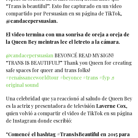
“Trans is beautiful”. Esto fue capturado en un video
compartido por Persuasian en su página de TikTok,
@candacepersuasian.
El video termina con una sonrisa de oreja a oreja de
la Queen Bey meintras lee el letreto a la cámara.
@candacepersuasian
BEYONCÉ READ MY SIGN!
“TRANS IS BEAUTIFUL!” Thank you Queen for creating
safe spaces for queer and trans folks!
#renaissanceworldtour
#beyonce
#trans
#fyp
♬
original sound
Una celebridad que ya reaccionó al saludo de Queen Bey
es la actriz y presentadora de televisión
Laverne Cox
,
quien volvió a compartir el video de TikTok en su página
de Instagram donde escribió:
“
Comencé el hashtag #TransIsBeautiful en 2015 para