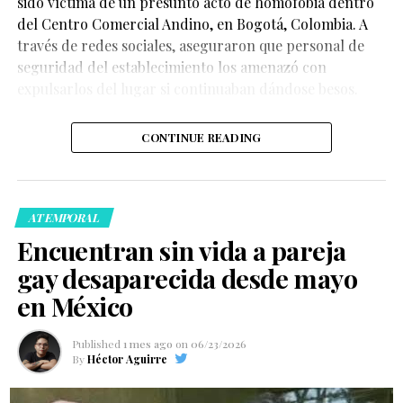
sido víctima de un presunto acto de homofobia dentro
del Centro Comercial Andino, en Bogotá, Colombia. A
través de redes sociales, aseguraron que personal de
seguridad del establecimiento los amenazó con
expulsarlos del lugar si continuaban dándose besos.
CONTINUE READING
ATEMPORAL
Encuentran sin vida a pareja
gay desaparecida desde mayo
en México
Published
1 mes ago
on
06/23/2026
By
Héctor Aguirre