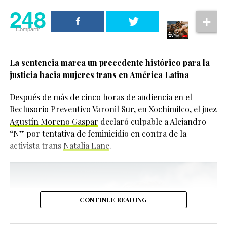
Shameless Fund
, organización creada por el actor en
248
2024 para recaudar fondos destinados a grupos
Compartir
LGBTQIA+ alrededor del mundo.
La actriz reveló que Jonathan Bailey la invitó a
La sentencia marca un precedente histórico para la
participar desde el inicio del proyecto y aceptó porque
justicia hacia mujeres trans en América Latina
entendió que el actor realmente quería generar un
impacto positivo.
Después de más de cinco horas de audiencia en el
248
Reclusorio Preventivo Varonil Sur, en Xochimilco, el juez
“He podido vivir siendo
Agustín Moreno Gaspar
declaró culpable a Alejandro
Compartir
yo misma durante
“N” por tentativa de feminicidio en contra de la
activista trans
Natalia Lane
.
mucho tiempo y me
siento cómoda en mi
piel. Quiero que otras
personas también
CONTINUE READING
puedan sentir esa