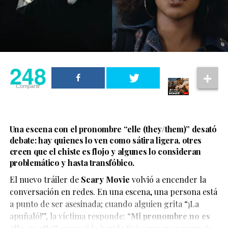
coincidido en eventos como un partido de
Angel City FC
Violencia contra mujeres trans: una deuda pendiente
y la after party de los Oscar organizada por
Elton John
.
Pero esta vez, el gesto de ir de la mano fue suficiente
para que las redes explotaran.
248
Compartir
Una escena con el pronombre “elle (they/them)” desató
debate: hay quienes lo ven como sátira ligera, otres
creen que el chiste es flojo y algunes lo consideran
problemático y hasta transfóbico.
La boda del influencer Un Tal Fredo se convirtió en uno
de los eventos más virales del momento, luego de que el
El nuevo tráiler de
Scary Movie
volvió a encender la
cantante Carlos Rivera apareciera como sorpresa y
conversación en redes. En una escena, una persona está
ofreciera un concierto privado.
a punto de ser asesinada; cuando alguien grita “¡La
apuñaló!”, la víctima responde: “
Mi pronombre no es