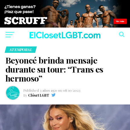
ATEMPORAL
Beyoncé brinda mensaje
durante su tour: “Trans es
hermoso”
Published
3 años ago
on
08/10/2023
By
Clóset LGBT