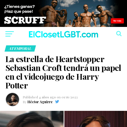
ATEMPORAL
La estrella de Heartstopper
Sebastian Croft tendrá un papel
en el videojuego de Harry
Potter
Published
4 años ago
on
01/16/2023
By
Héctor Aguirre