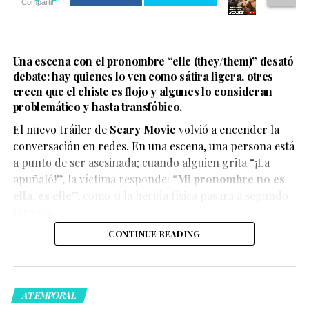
Compartir
Una escena con el pronombre “elle (they/them)” desató
debate: hay quienes lo ven como sátira ligera, otres
creen que el chiste es flojo y algunes lo consideran
problemático y hasta transfóbico.
La boda del influencer Un Tal Fredo se convirtió en uno
de los eventos más virales del momento, luego de que el
El nuevo tráiler de
Scary Movie
volvió a encender la
cantante Carlos Rivera apareciera como sorpresa y
conversación en redes. En una escena, una persona está
ofreciera un concierto privado.
a punto de ser asesinada; cuando alguien grita “¡La
apuñaló!”, la víctima responde: “
Mi pronombre no es
ella, es elle
”, como si la herida física pasara a segundo
término.
Ver esta publicación en Instagram
CONTINUE READING
El enlace con su pareja, Adrián Álvarez, se celebró este
fin de semana en Cuatro Ciénegas, en una boda de
varios días que reunió a influencers, amistades cercanas
ATEMPORAL
y figuras del mundo digital.