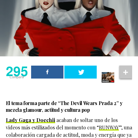
Según la información difundida por medios locales,
antes de perder contacto con sus familiares y
amistades, ambos compartieron su ubicación en tiempo
real con una amiga cercana. Horas después, sus
teléfonos celulares dejaron de emitir señal y fueron
apagados. La última ubicación conocida se registró
durante la tarde del 20 de mayo.
Una publicación compartida de El Clóset LGBT (@elclosetlgbt)
La preocupación aumentó cuando familiares detectaron
295
295
movimientos bancarios realizados después de su
desaparición, lo que impulsó las investigaciones que
Compartir
Compartir
finalmente llevaron al hallazgo de la fosa clandestina.
El tema forma parte de
“The Devil Wears Prada 2”
y
mezcla glamour, actitud y cultura pop
Lady Gaga y Doechii
acaban de soltar uno de los
videos más estilizados del momento con “
RUNWAY
”, una
colaboración cargada de actitud, moda y energía que ya