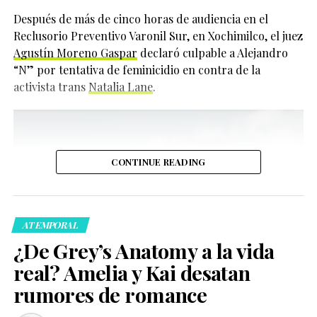
impacto positivo.
Después de más de cinco horas de audiencia en el
295
Reclusorio Preventivo Varonil Sur, en Xochimilco, el juez
“He podido vivir siendo
Agustín Moreno Gaspar
declaró culpable a Alejandro
Compartir
yo misma durante
“N” por tentativa de feminicidio en contra de la
activista trans
Natalia Lane
.
mucho tiempo y me
siento cómoda en mi
piel. Quiero que otras
personas también
CONTINUE READING
puedan sentir esa
comodidad”, expresó.
ATEMPORAL
¿De Grey’s Anatomy a la vida
Actualmente, Cynthia Erivo también protagoniza una
real? Amelia y Kai desatan
producción teatral de
Dracula
en el West End de
rumores de romance
Londres, donde interpreta no solo al personaje
Sin embargo, su historia no fue sencilla. Tierney reveló
principal, sino a otros 22 personajes más, sumando un
que contrajo el virus a los 34 años y que su estado de