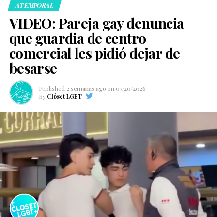
ATEMPORAL
VIDEO: Pareja gay denuncia
que guardia de centro
comercial les pidió dejar de
besarse
Published
2 semanas ago
on
07/20/2026
By
Clóset LGBT