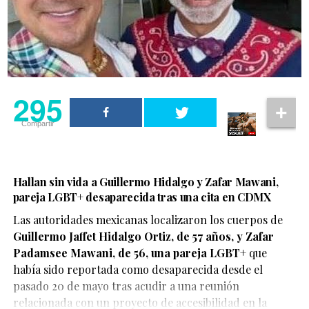
295
Compartir
Hallan sin vida a Guillermo Hidalgo y Zafar Mawani,
pareja LGBT+ desaparecida tras una cita en CDMX
Las autoridades mexicanas localizaron los cuerpos de
Guillermo Jaffet Hidalgo Ortiz, de 57 años, y Zafar
De acuerdo con el testimonio compartido por la pareja,
Padamsee Mawani, de 56, una pareja LGBT+
que
ambos se encontraban disfrutando de un momento de
había sido reportada como desaparecida desde el
afecto cuando fueron abordados por elementos de
pasado 20 de mayo tras acudir a una reunión
seguridad, quienes les habrían advertido que debían
relacionada con un proyecto de accesibilidad en la