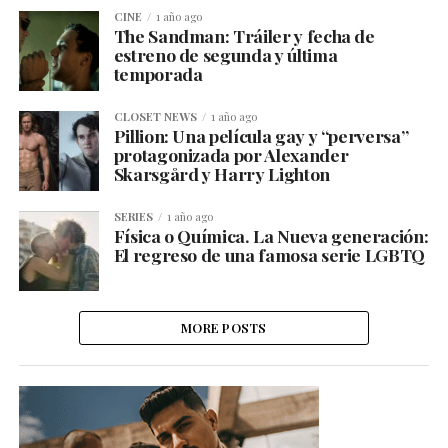
CINE
1 año ago
The Sandman: Tráiler y fecha de
estreno de segunda y última
temporada
CLOSET NEWS
1 año ago
Pillion: Una película gay y “perversa”
protagonizada por Alexander
Skarsgård y Harry Lighton
SERIES
1 año ago
Física o Química. La Nueva generación:
El regreso de una famosa serie LGBTQ
MORE POSTS