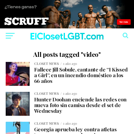
All posts tagged "video"
CLOSET NEWS
1 año ago
Fallece Jill Sobule, cantante de “I Kissed
a Girl”, en un incendio doméstico a los
66 años
CLOSET NEWS
1 año ago
Hunter Doohan enciende las redes con
nueva foto sin camisa desde el set de
Wednesday
CLOSET NEWS
1 año ago
Georgia aprueba ley contra atletas