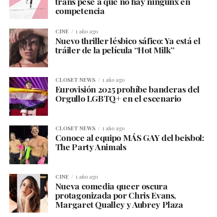
trans pese a que no hay ningunx en
competencia
CINE
1 año ago
Nuevo thriller lésbico sáfico: Ya está el
tráiler de la película “Hot Milk”
CLOSET NEWS
1 año ago
Eurovisión 2025 prohíbe banderas del
Orgullo LGBTQ+ en el escenario
CLOSET NEWS
1 año ago
Conoce al equipo MÁS GAY del beisbol:
The Party Animals
CINE
1 año ago
Nueva comedia queer oscura
protagonizada por Chris Evans,
Margaret Qualley y Aubrey Plaza