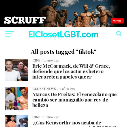
All posts tagged "tiktok"
CINE
2 años ago
Eric McCormack, de Will & Grace,
defiende que los actores hetero
interpreten papeles queer
CLOSET NEWS
2 años ago
Marcos De Freitas: El venezolano que
cambió ser monaguillo por rey de
belleza
CINE
2 años ago
¿Gus Kenworthy nos acaba de