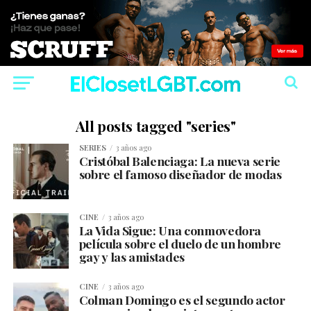
All posts tagged "series"
SERIES
3 años ago
Cristóbal Balenciaga: La nueva serie
sobre el famoso diseñador de modas
CINE
3 años ago
La Vida Sigue: Una conmovedora
película sobre el duelo de un hombre
gay y las amistades
CINE
3 años ago
Colman Domingo es el segundo actor