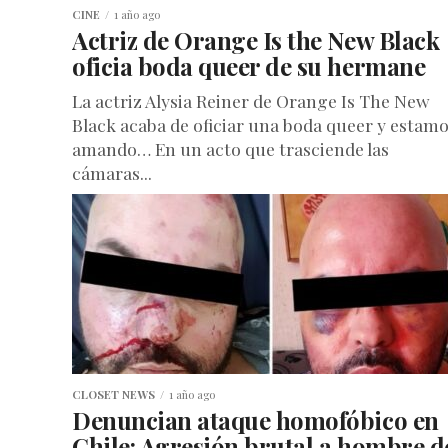
CINE
1 año ago
Actriz de Orange Is the New Black
oficia boda queer de su hermane
La actriz Alysia Reiner de Orange Is The New
Black acaba de oficiar una boda queer y estam
amando… En un acto que trasciende las
cámaras...
CLOSET NEWS
1 año ago
Denuncian ataque homofóbico en
Chile: Agresión brutal a hombre d