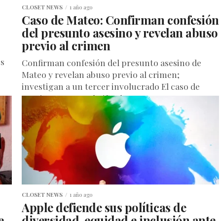
CLOSET NEWS
1 año ago
Caso de Mateo: Confirman confesión
del presunto asesino y revelan abuso
previo al crimen
os
Confirman confesión del presunto asesino de
Mateo y revelan abuso previo al crimen;
investigan a un tercer involucrado El caso de
Santiago Mateo, el niño de...
CLOSET NEWS
1 año ago
Apple defiende sus políticas de
e
diversidad, equidad e inclusión ante