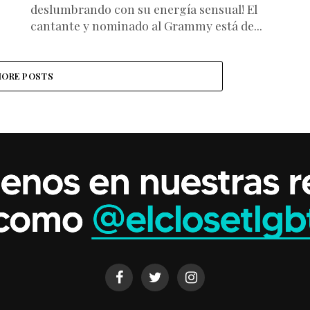
deslumbrando con su energía sensual! El
cantante y nominado al Grammy está de...
ORE POSTS