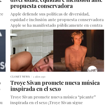
propuesta conservadora
re
Apple defiende sus políticas de diversidad,
equidad e inclusión ante propuesta conservadora
Apple se ha manifestado públicamente en contra
de una propuesta presentada por un grupo...
CLOSET NEWS
2 años ago
o
Troye Sivan promete nueva música
o
inspirada en el sexo
Troye Sivan promete nueva música “picante”
su
inspirada en el sexo ¡Troye Sivan sigue