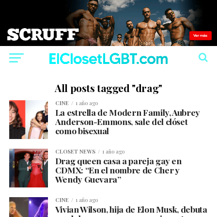
All posts tagged "drag"
CINE
1 año ago
La estrella de Modern Family, Aubrey
Anderson-Emmons, sale del clóset
como bisexual
CLOSET NEWS
1 año ago
Drag queen casa a pareja gay en
CDMX: “En el nombre de Cher y
Wendy Guevara”
CINE
1 año ago
Vivian Wilson, hija de Elon Musk, debuta