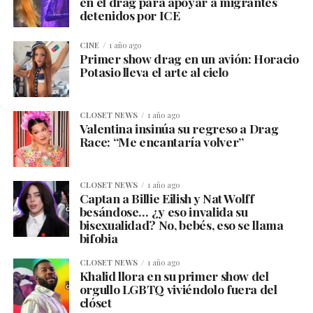
en el drag para apoyar a migrantes
detenidos por ICE
CINE
1 año ago
Primer show drag en un avión: Horacio
Potasio lleva el arte al cielo
CLOSET NEWS
1 año ago
Valentina insinúa su regreso a Drag
Race: “Me encantaría volver”
CLOSET NEWS
1 año ago
Captan a Billie Eilish y Nat Wolff
besándose… ¿y eso invalida su
bisexualidad? No, bebés, eso se llama
bifobia
CLOSET NEWS
1 año ago
Khalid llora en su primer show del
orgullo LGBTQ viviéndolo fuera del
clóset