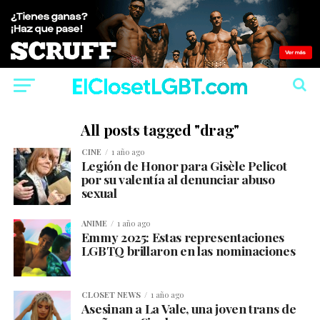
All posts tagged "drag"
CINE
1 año ago
Legión de Honor para Gisèle Pelicot
por su valentía al denunciar abuso
sexual
ANIME
1 año ago
Emmy 2025: Estas representaciones
LGBTQ brillaron en las nominaciones
CLOSET NEWS
1 año ago
Asesinan a La Vale, una joven trans de